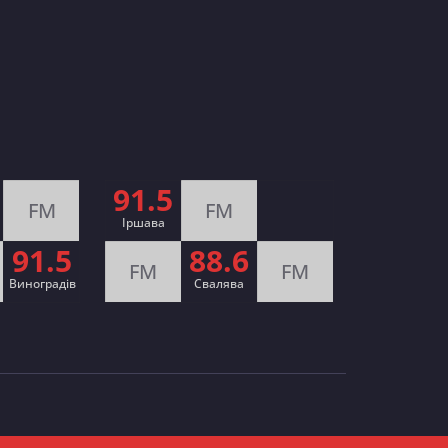
91.5
FM
FM
Іршава
91.5
88.6
FM
FM
Виноградів
Cвалява