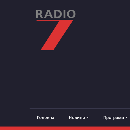
Skip
to
content
RADIO7
#добреналаштоване
Головна
Новини
Програми