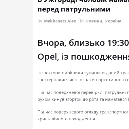
перед патрульними
By
Makhanets Alex
in
Новини
,
Україна
Вчора, близько 19:3
Opel, із пошкодженн
Інспектори вирішили зупинити даний трансп
спостерігалися явні ознаки наркотичного сп
Під час поверхневої перевірки, патрульні 
рухом кинув згорток до рота та намагався
Під час поверхневого огляду транспортног
кристалічного походження.