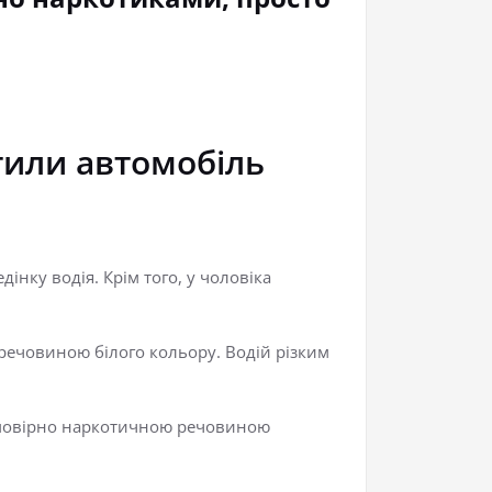
ітили автомобіль
нку водія. Крім того, у чоловіка
 речовиною білого кольору. Водій різким
з імовірно наркотичною речовиною