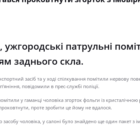
0, ужгородські патрульні пом
ям заднього скла.
ортний засіб та у ході спілкування помітили нервову поведі
’яніння, повідомили в прес-службі поліції.
помітили у гаманці чоловіка згорток фольги із кристалічною
 проковтнути, проте зробити це йому не вдалося.
о засобу чоловіка, у салоні було знайдено ще один пакет 