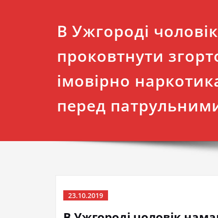
В Ужгороді чолові
проковтнути згорт
імовірно наркотик
перед патрульним
23.10.2019
В Ужгороді чоловік нама