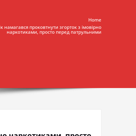
Home
ік намагався проковтнути згорток з імовірно
наркотиками, просто перед патрульними
рно наркотиками, просто