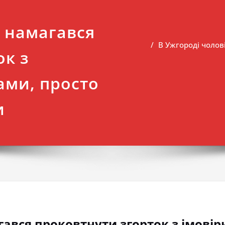
к намагався
В Ужгороді чолов
ок з
ами, просто
и
гався проковтнути згорток з імові