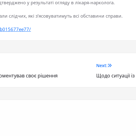
дтверджено у результаті огляду в лікаря-нарколога.
али слідчих, які з’ясовуватимуть всі обставини справи.
5db015677ee77/
Next:
коментував своє рішення
Щодо ситуації і