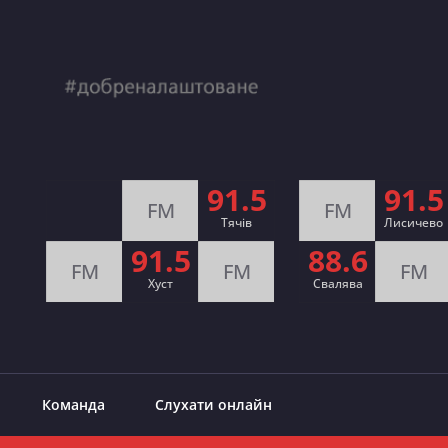
91.5
91.5
FM
FM
Тячів
Лисичево
91.5
88.6
FM
FM
FM
Хуст
Свалява
Команда
Слухати онлайн