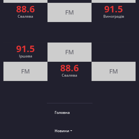
88.6
91.5
FM
Свалява
Виноградів
91.5
FM
Іршава
88.6
FM
FM
Cвалява
Головна
Новини