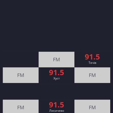
91.5
FM
Тячів
91.5
FM
FM
Хуст
91.5
FM
FM
Лисичево