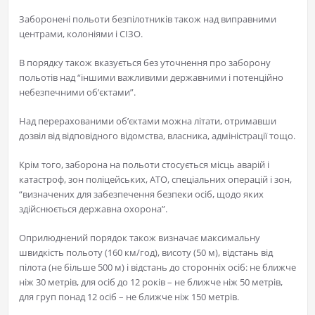
Заборонені польоти безпілотників також над виправними
центрами, колоніями і СІЗО.
В порядку також вказується без уточнення про заборону
польотів над “іншими важливими державними і потенційно
небезпечними об’єктами”.
Над перерахованими об’єктами можна літати, отримавши
дозвіл від відповідного відомства, власника, адміністрації тощо.
Крім того, заборона на польоти стосується місць аварій і
катастроф, зон поліцейських, АТО, спеціальних операцій і зон,
“визначених для забезпечення безпеки осіб, щодо яких
здійснюється державна охорона”.
Оприлюднений порядок також визначає максимальну
швидкість польоту (160 км/год), висоту (50 м), відстань від
пілота (не більше 500 м) і відстань до сторонніх осіб: не ближче
ніж 30 метрів, для осіб до 12 років – не ближче ніж 50 метрів,
для груп понад 12 осіб – не ближче ніж 150 метрів.