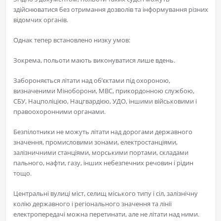
здійснюватися без отримання дозволів та інформування різних
відомчих органів.
Однак тепер встановлено низку умов:
Зокрема, польоти мають виконуватися лише вдень.
Забороняється літати над об’єктами під охороною,
визначеними Міноборони, МВС, прикордонною службою,
СБУ, Нацполіцією, Нацгвардією, УДО, іншими військовими і
правоохоронними органами.
Безпілотники не можуть літати над дорогами державного
значення, промисловими зонами, електростанціями,
залізничними станціями, морськими портами, складами
пального, нафти, газу, інших небезпечних речовин і рідин
тощо.
Центральні вулиці міст, селищ міського типу і сіл, залізнічну
колію державного і регіонального значення та лінії
електропередачі можна перетинати, але не літати над ними.