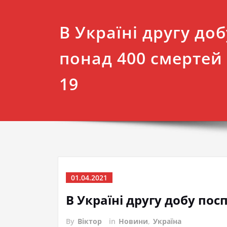
В Україні другу доб
понад 400 смертей 
19
01.04.2021
В Україні другу добу пос
By
Віктор
in
Новини
,
Україна