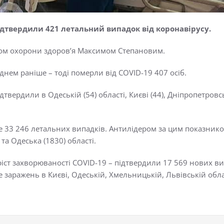
підтвердили 421 летальний випадок від коронавірусу.
ром охорони здоров’я Максимом Степановим.
нем раніше – тоді померли від COVID-19 407 осіб.
ердили в Одеській (54) області, Києві (44), Дніпропетровській
е 33 246 летальних випадків. Антилідером за цим показником 
та Одеська (1830) області.
ріст захворюваності COVID-19 – підтвердили 17 569 нових ви
заражень в Києві, Одеській, Хмельницькій, Львівській обла