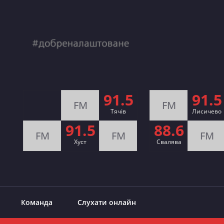
91.5
91.5
FM
FM
Тячів
Лисичево
91.5
88.6
FM
FM
FM
Хуст
Свалява
Команда
Слухати онлайн