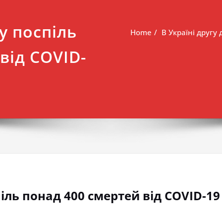
у поспіль
Home
В Україні другу
від COVID-
піль понад 400 смертей від COVID-19