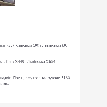
 (30), Київської (30) і Львівській (30)
є Київ (3449), Львівська (2654),
падків. При цьому госпіталізували 5160
стях.