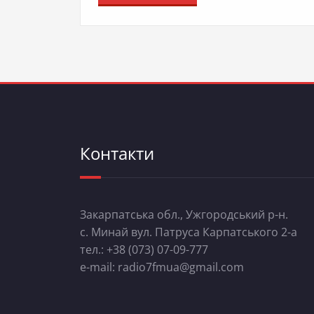
Контакти
Закарпатська обл., Ужгородський р-н.
с. Минай вул. Патруса Карпатського 2-а
тел.: +38 (073) 07-09-777
e-mail: radio7fmua@gmail.com