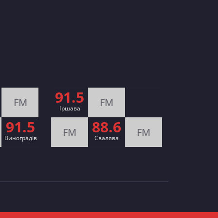
91.5
FM
FM
Іршава
91.5
88.6
FM
FM
Виноградів
Cвалява