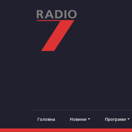
Skip
to
content
RADIO7
#добреналаштоване
Головна
Новини
Програми