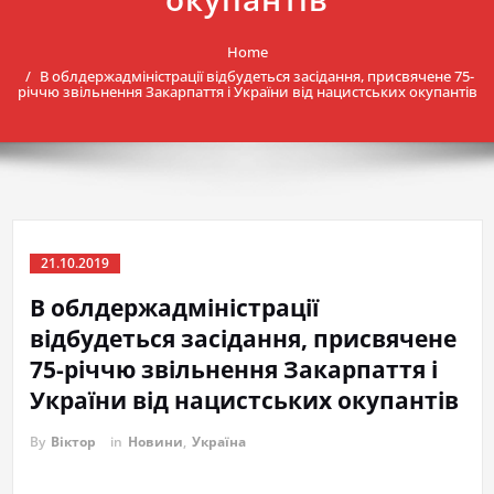
Home
В облдержадміністрації відбудеться засідання, присвячене 75-
річчю звільнення Закарпаття і України від нацистських окупантів
21.10.2019
В облдержадміністрації
відбудеться засідання, присвячене
75-річчю звільнення Закарпаття і
України від нацистських окупантів
By
Віктор
in
Новини
,
Україна