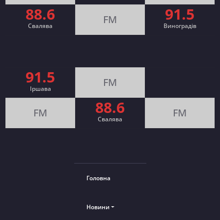
88.6
91.5
FM
Свалява
Виноградів
91.5
FM
Іршава
88.6
FM
FM
Cвалява
Головна
Новини