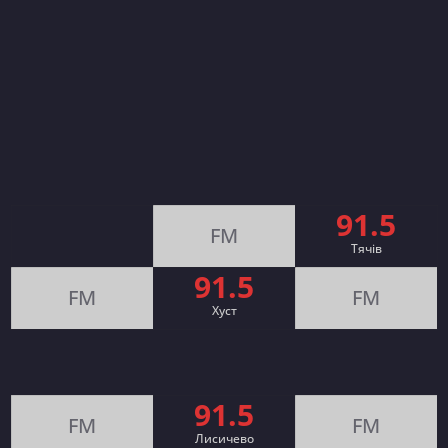
91.5
FM
Тячів
91.5
FM
FM
Хуст
91.5
FM
FM
Лисичево