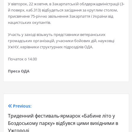
У вівторок, 22 жовтня, в Закарпатській облдержадміністрації (3-
й поверх, каб.313) відбудеться засідання за круглим столом,
присвячене 75-річчю звільнення Закарпаття і України від
нацистських окупантів.
Участь у заході візьмуть представники ветеранських
громадських організацій, учасники бойових дій, науковці
УжНУ, керівники структурних підрозділів ОДА.
Початок о 14.00
Преса ОДА
Previous:
Триденний фестиваль-ярмарок «Бабине літо у
Боздоському парку» відбувся цими вихідними в
Ужгороді