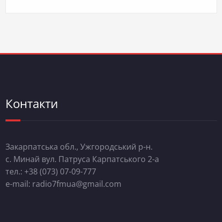
Контакти
Закарпатська обл., Ужгородський р-н.
с. Минай вул. Патруса Карпатського 2-а
тел.: +38 (073) 07-09-777
e-mail: radio7fmua@gmail.com