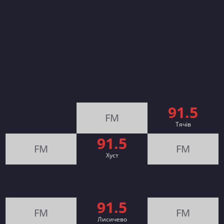
91.5
FM
Тячів
91.5
FM
FM
Хуст
91.5
FM
FM
Лисичево