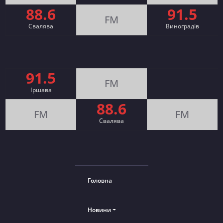
88.6
91.5
FM
Свалява
Виноградів
91.5
FM
Іршава
88.6
FM
FM
Cвалява
Головна
Новини