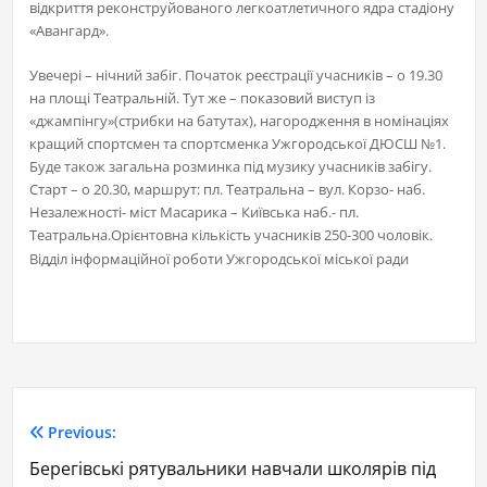
відкриття реконструйованого легкоатлетичного ядра стадіону
«Авангард».
Увечері – нічний забіг. Початок реєстрації учасників – о 19.30
на площі Театральній. Тут же – показовий виступ із
«джампінгу»(стрибки на батутах), нагородження в номінаціях
кращий спортсмен та спортсменка Ужгородської ДЮСШ №1.
Буде також загальна розминка під музику учасників забігу.
Старт – о 20.30, маршрут: пл. Театральна – вул. Корзо- наб.
Незалежності- міст Масарика – Київська наб.- пл.
Театральна.Орієнтовна кількість учасників 250-300 чоловік.
Відділ інформаційної роботи Ужгородської міської ради
Previous:
Берегівські рятувальники навчали школярів під