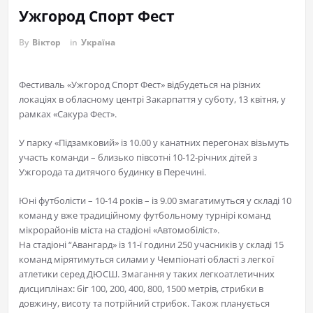
Ужгород Спорт Фест
By
Віктор
in
Україна
Фестиваль «Ужгород Спорт Фест» відбудеться на різних
локаціях в обласному центрі Закарпаття у суботу, 13 квітня, у
рамках «Сакура Фест».
У парку «Підзамковий» із 10.00 у канатних перегонах візьмуть
участь команди – близько півсотні 10-12-річних дітей з
Ужгорода та дитячого будинку в Перечині.
Юні футболісти – 10-14 років – із 9.00 змагатимуться у складі 10
команд у вже традиційному футбольному турнірі команд
мікрорайонів міста на стадіоні «Автомобіліст».
На стадіоні “Авангард» із 11-ї години 250 учасників у складі 15
команд мірятимуться силами у Чемпіонаті області з легкої
атлетики серед ДЮСШ. Змагання у таких легкоатлетичних
дисциплінах: біг 100, 200, 400, 800, 1500 метрів, стрибки в
довжину, висоту та потрійний стрибок. Також планується