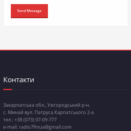
Контакти
Закарпатська обл., Ужгородський р-н.
с. Минай вул. Патруса Карпатського 2-а
тел.: +38 (073) 07-09-777
e-mail: radio7fmua@gmail.com