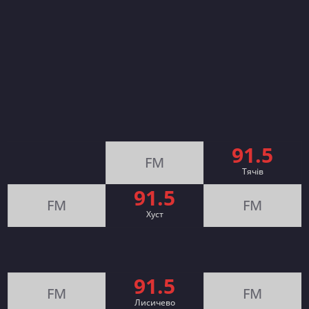
91.5
FM
Тячів
91.5
FM
FM
Хуст
91.5
FM
FM
Лисичево