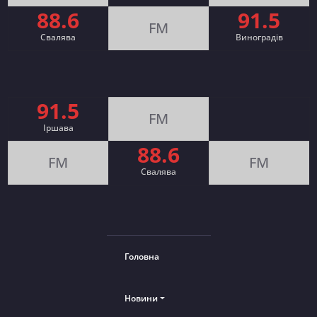
88.6
91.5
FM
Свалява
Виноградів
91.5
FM
Іршава
88.6
FM
FM
Cвалява
Головна
Новини