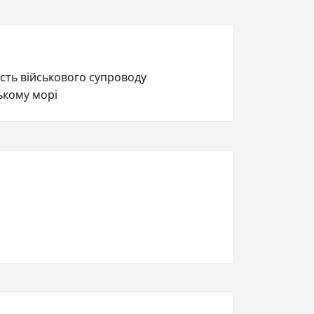
ість військового супроводу
ькому морі