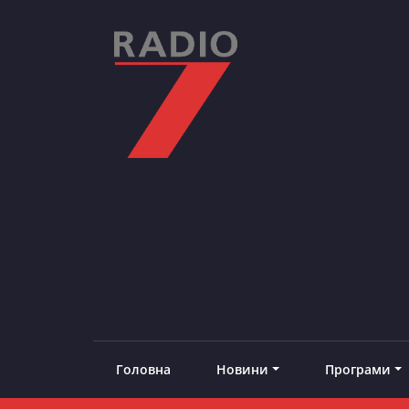
Skip
to
content
RADIO7
#добреналаштоване
Головна
Новини
Програми