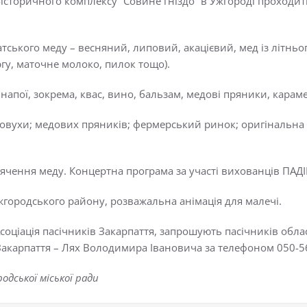
о-історичного комплексу “Совине гніздо” в Ужгороді проход
ського меду – весняний, липовий, акацієвий, мед із літнього
ргу, маточне молоко, пилок тощо).
апої, зокрема, квас, вино, бальзам, медові пряники, караме
едовухи; медових пряників; фермерський ринок; оригінальна
свячення меду. Концертна програма за участі вихованців ПАД
жгородського району, розважальна анімація для малечі.
 Асоціація пасічників Закарпаття, запрошують пасічників обла
в Закарпаття – Лях Володимира Івановича за телефоном 050-5
одської міської ради