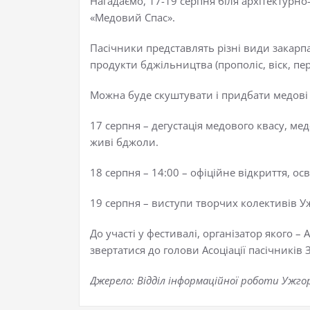
Нагадаємо, 17-19 серпня біля архітектурн
«Медовий Спас».
Пасічники представлять різні види закарпат
продукти бджільництва (прополіс, віск, пе
Можна буде скуштувати і придбати медові н
17 серпня – дегустація медового квасу, м
живі бджоли.
18 серпня – 14:00 – офіційне відкриття, о
19 серпня – виступи творчих колективів У
До участі у фестивалі, організатор якого –
звертатися до голови Асоціації пасічникі
Джерело: Відділ інформаційної роботи Ужгор