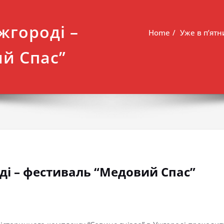
жгороді –
Home
Уже в п’ят
й Спас”
ді – фестиваль “Медовий Спас”