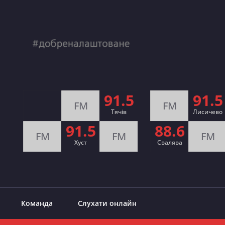
91.5
91.5
FM
FM
Тячів
Лисичево
91.5
88.6
FM
FM
FM
Хуст
Свалява
Команда
Слухати онлайн