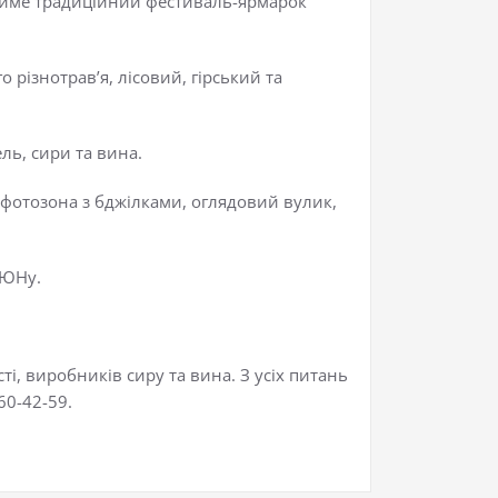
итиме традиційний фестиваль-ярмарок
 різнотрав’я, лісовий, гірський та
ль, сири та вина.
 фотозона з бджілками, оглядовий вулик,
ІЮНу.
сті, виробників сиру та вина. З усіх питань
60-42-59.