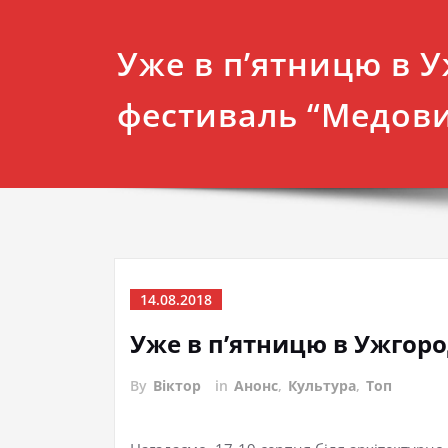
Уже в п’ятницю в У
фестиваль “Медови
14.08.2018
Уже в п’ятницю в Ужгоро
By
Віктор
in
Анонс
,
Культура
,
Топ