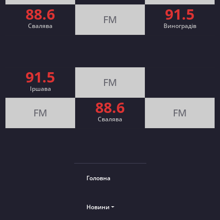
88.6
91.5
FM
Свалява
Виноградів
91.5
FM
Іршава
88.6
FM
FM
Cвалява
Головна
Новини