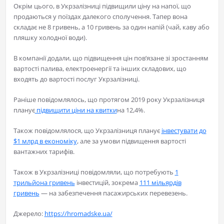
Окрім цього, в Укрзалізниці підвищили ціну на напої, що
продаються у поїздах далекого сполучення. Тапер вона
складає не 8 гривень, а 10 гривень за один напій (чай, каву або
пляшку холодної води).
В компанії додали, що підвищення цін пов’язане зі зростанням
вартості палива, електроенергії та інших складових, що
входять до вартості послуг Укрзалізниці.
Раніше повідомлялось, що протягом 2019 року Укрзалізниця
планує
підвищити ціни на квитки
на 12,4%.
Також повідомлялося, що Укрзалізниця планує
інвестувати до
$1 млрд в економіку
, але за умови підвищення вартості
вантажних тарифів.
Також в Укрзалізниці повідомляли, що потребують
1
трильйона гривень
інвестицій, зокрема
111 мільярдів
гривень
— на забезпечення пасажирських перевезень.
Джерело:
https://hromadske.ua/