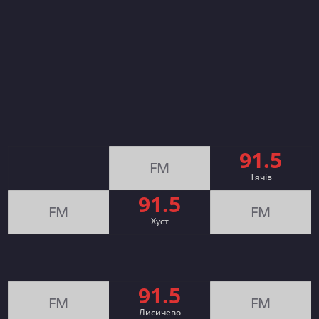
91.5
FM
Тячів
91.5
FM
FM
Хуст
91.5
FM
FM
Лисичево