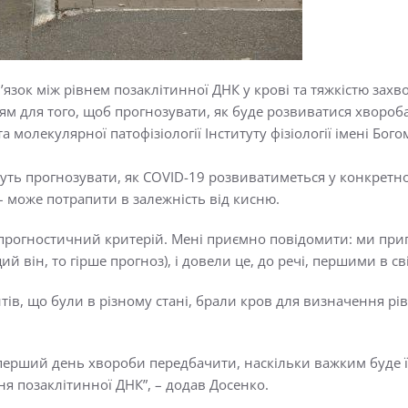
в’язок між рівнем позаклітинної ДНК у крові та тяжкістю зах
м для того, щоб прогнозувати, як буде розвиватися хвороба
та молекулярної патофізіології Інституту фізіології імені Бо
жуть прогнозувати, як COVID-19 розвиватиметься у конкретно
 – може потрапити в залежність від кисню.
 прогностичний критерій. Мені приємно повідомити: ми при
 він, то гірше прогноз), і довели це, до речі, першими в сві
єнтів, що були в різному стані, брали кров для визначення р
ерший день хвороби передбачити, наскільки важким буде її п
ня позаклітинної ДНК”, – додав Досенко.