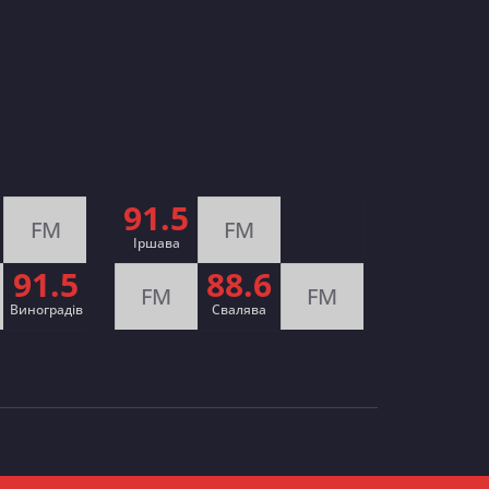
91.5
FM
FM
Іршава
91.5
88.6
FM
FM
Виноградів
Cвалява