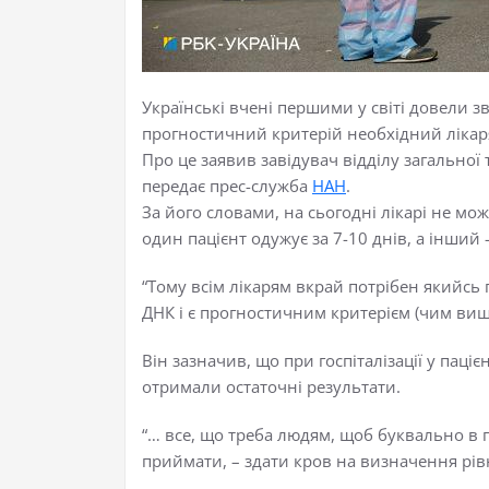
Українські вчені першими у світі довели з
прогностичний критерій необхідний лікаря
Про це заявив завідувач відділу загальної 
передає прес-служба
НАН
.
За його словами, на сьогодні лікарі не мо
один пацієнт одужує за 7-10 днів, а інший
“Тому всім лікарям вкрай потрібен якийсь
ДНК і є прогностичним критерієм (чим вищий
Він зазначив, що при госпіталізації у паці
отримали остаточні результати.
“… все, що треба людям, щоб буквально в п
приймати, – здати кров на визначення рів