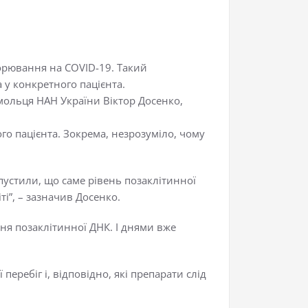
ворювання на COVID-19. Такий
 у конкретного пацієнта.
гомольця НАН України Віктор Досенко,
го пацієнта. Зокрема, незрозуміло, чому
пустили, що саме рівень позаклітинної
ті”, – зазначив Досенко.
івня позаклітинної ДНК. І днями вже
еребіг і, відповідно, які препарати слід