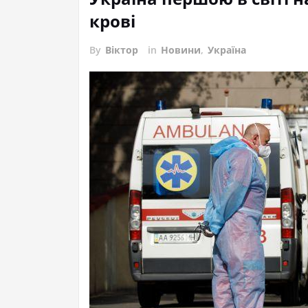
крові
By
Віктор
in
Новини
,
Україна