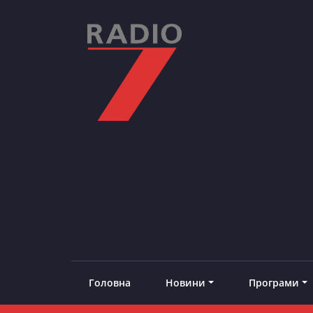
Skip
to
content
RADIO7
#добреналаштоване
Головна
Новини
Програми