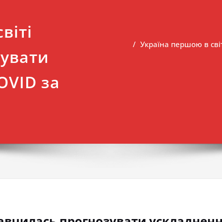
віті
Україна першою в сві
зувати
OVID за
навчилась прогнозувати ускладненн