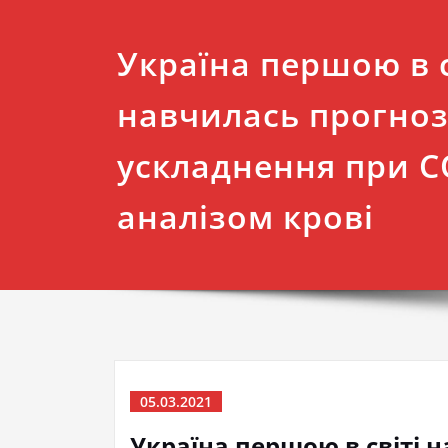
Україна першою в с
навчилась прогно
ускладнення при C
аналізом крові
05.03.2021
Україна першою в світі 