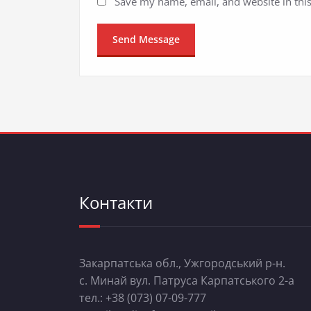
Save my name, email, and website in thi
Контакти
Закарпатська обл., Ужгородський р-н.
с. Минай вул. Патруса Карпатського 2-а
тел.: +38 (073) 07-09-777