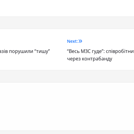
Next:
разів порушили “тишу”
“Весь МЗС гуде”: співробітн
через контрабанду