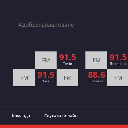
91.5
91.5
FM
FM
Тячів
Лисичево
91.5
88.6
FM
FM
FM
Хуст
Свалява
Команда
Слухати онлайн