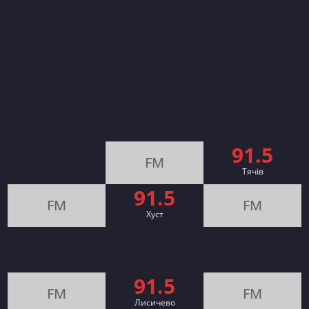
91.5
FM
Тячів
91.5
FM
FM
Хуст
91.5
FM
FM
Лисичево