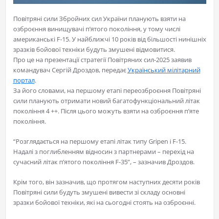
Повітряні сили Збройних сил України планують взяти на
озброєння винищувачі п’ятого покоління, у тому числі
американські F-15. У найближчі 10 років від більшості нинішніх
зразків бойової техніки будуть змушені відмовитися.
Про це на презентації стратегії Повітряних сил-2025 заявив
командувач Сергій Дроздов, передає
Український мілітарний
портал
.
За його словами, на першому етапі переозброєння Повітряні
сили планують отримати новий багатофункціональний літак
покоління 4 ++. Після цього можуть взяти на озброєння п’яте
покоління.
“Розглядається на першому етапі літак типу Gripen і F-15.
Надалі з поглибленням відносин з партнерами – перехід на
сучасний літак п’ятого покоління F-35”, – зазначив Дроздов.
Крім того, він зазначив, що протягом наступних десяти років
Повітряні сили будуть змушені вивести зі складу основні
зразки бойової техніки, які на сьогодні стоять на озброєнні.