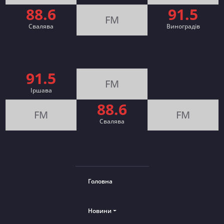
88.6
91.5
FM
Свалява
Виноградів
91.5
FM
Іршава
88.6
FM
FM
Cвалява
Головна
Новини