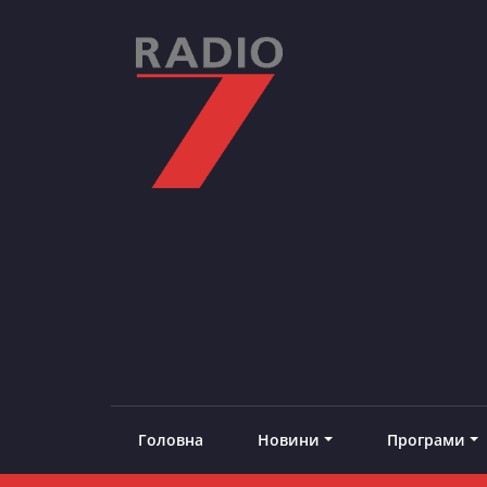
Skip
to
content
RADIO7
#добреналаштоване
Головна
Новини
Програми