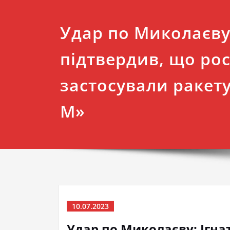
Удар по Миколаєву:
підтвердив, що ро
застосували ракету
М»
10.07.2023
Удар по Миколаєву: Ігна