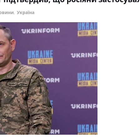
овини
,
Україна