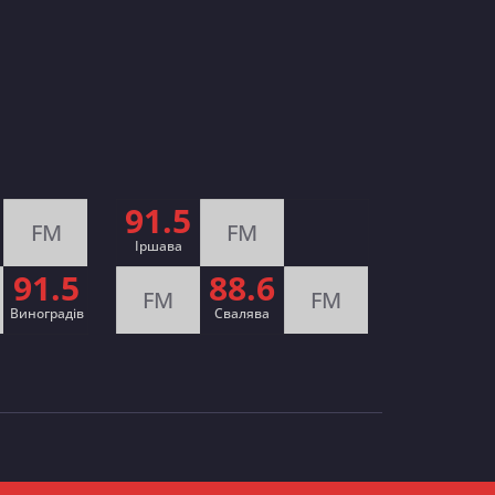
91.5
FM
FM
Іршава
91.5
88.6
FM
FM
Виноградів
Cвалява