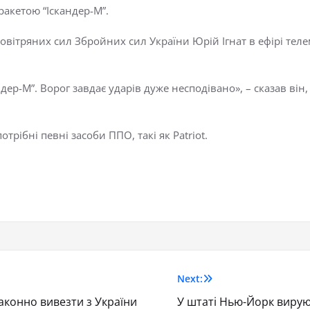
ракетою “Іскандер-М”.
вітряних сил Збройних сил України Юрій Ігнат в ефірі тел
дер-М”. Ворог завдає ударів дуже несподівано», – сказав він
трібні певні засоби ППО, такі як Patriot.
Next:
аконно вивезти з України
У штаті Нью-Йорк вирую