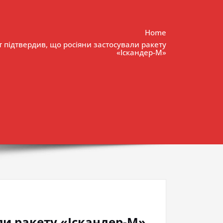
Home
т підтвердив, що росіяни застосували ракету
«Іскандер-М»
ли ракету «Іскандер-М»