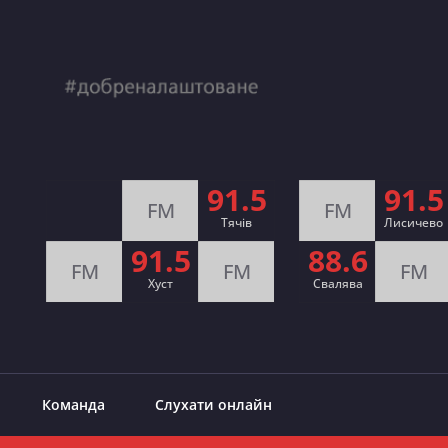
91.5
91.5
FM
FM
Тячів
Лисичево
91.5
88.6
FM
FM
FM
Хуст
Свалява
Команда
Слухати онлайн