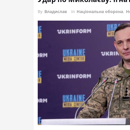
By
Владислав
in
Національна оборона
,
Н