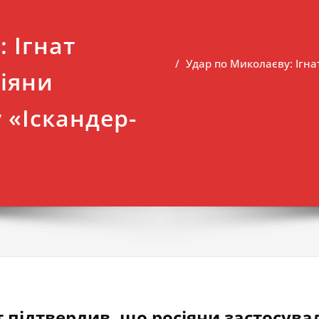
 Ігнат
Удар по Миколаєву: Ігна
сіяни
 «Іскандер-
т підтвердив, що росіяни застосува