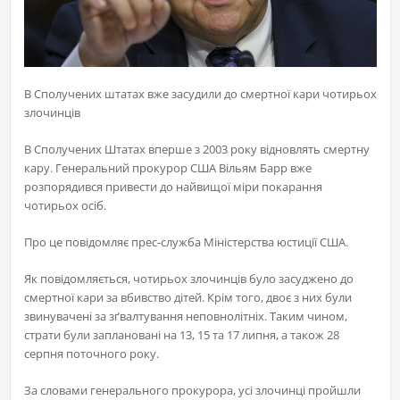
В Сполучених штатах вже засудили до смертної кари чотирьох
злочинців
В Сполучених Штатах вперше з 2003 року відновлять смертну
кару. Генеральний прокурор США Вільям Барр вже
розпорядився привести до найвищої міри покарання
чотирьох осіб.
Про це повідомляє прес-служба Міністерства юстиції США.
Як повідомляється, чотирьох злочинців було засуджено до
смертної кари за вбивство дітей. Крім того, двоє з них були
звинувачені за зґвалтування неповнолітніх. Таким чином,
страти були заплановані на 13, 15 та 17 липня, а також 28
серпня поточного року.
За словами генерального прокурора, усі злочинці пройшли