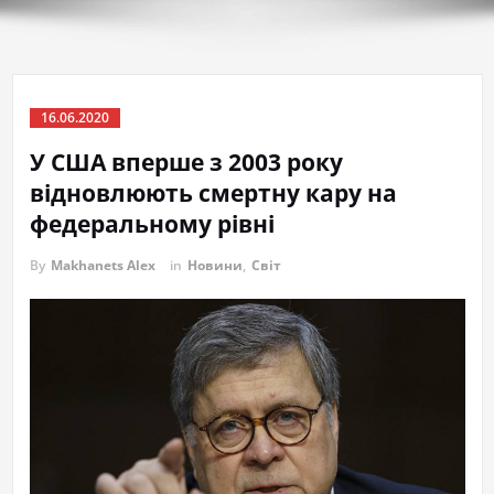
16.06.2020
У США вперше з 2003 року
відновлюють смертну кару на
федеральному рівні
By
Makhanets Alex
in
Новини
,
Світ