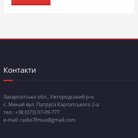
Контакти
Закарпатська обл., Ужгородський р-н.
с. Минай вул. Патруса Карпатського 2-а
тел.: +38 (073) 07-09-777
e-mail: radio7fmua@gmail.com