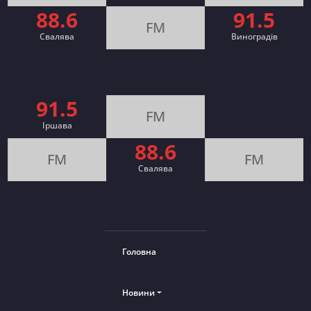
88.6
91.5
FM
Свалява
Виноградів
91.5
FM
Іршава
88.6
FM
FM
Cвалява
Головна
Новини