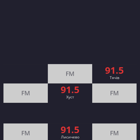
91.5
FM
Тячів
91.5
FM
FM
Хуст
91.5
FM
FM
Лисичево