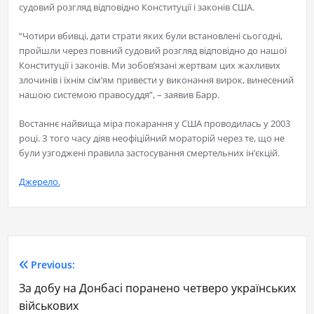
судовий розгляд відповідно Конституції і законів США.
“Чотири вбивці, дати страти яких були встановлені сьогодні,
пройшли через повний судовий розгляд відповідно до нашої
Конституції і законів. Ми зобов’язані жертвам цих жахливих
злочинів і їхнім сім’ям привести у виконання вирок, винесений
нашою системою правосуддя”, – заявив Барр.
Востаннє найвища міра покарання у США проводилась у 2003
році. З того часу діяв неофіційний мораторій через те, що не
були узгоджені правила застосування смертельних ін’єкцій.
Джерело.
Previous:
За добу на Донбасі поранено четверо українських
військових