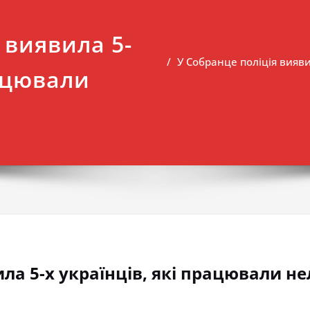
 виявила 5-
У Собранце поліція вияви
рацювали
ила 5-х українців, які працювали н