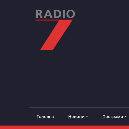
Skip
to
content
RADIO7
#добреналаштоване
Головна
Новини
Програми