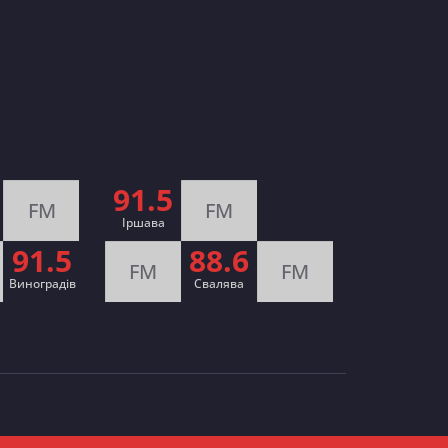
91.5
FM
FM
Іршава
91.5
88.6
FM
FM
Виноградів
Cвалява