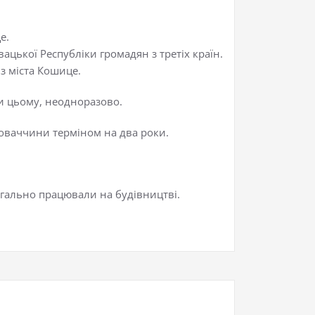
е.
цької Республіки громадян з третіх країн.
 з міста Кошице.
ри цьому, неодноразово.
ловаччини терміном на два роки.
легально працювали на будівництві.