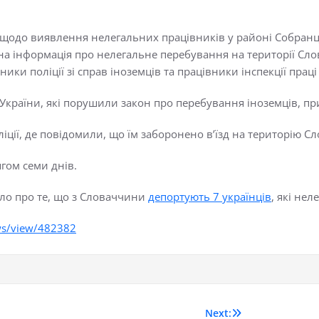
 щодо виявлення нелегальних працівників у районі Собранц
а інформація про нелегальне перебування на території Слова
ки поліції зі справ іноземців та працівники інспекції праці
України, які порушили закон про перебування іноземців, п
ції, де повідомили, що їм заборонено в’їзд на територію С
гом семи днів.
ло про те, що з Словаччини
депортують 7 українців
, які не
ws/view/482382
Next: