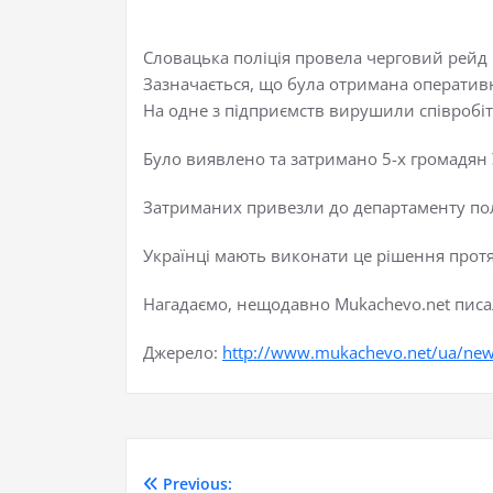
Словацька поліція провела черговий рейд
Зазначається, що була отримана оперативн
На одне з підприємств вирушили співробітни
Було виявлено та затримано 5-х громадян 
Затриманих привезли до департаменту полі
Українці мають виконати це рішення протя
Нагадаємо, нещодавно Mukachevo.net писа
Джерело:
http://www.mukachevo.net/ua/ne
Previous: