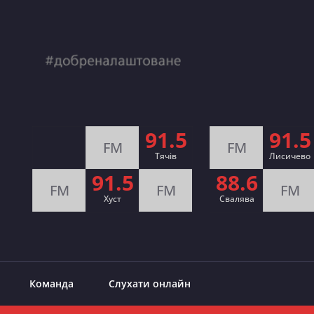
91.5
91.5
FM
FM
Тячів
Лисичево
91.5
88.6
FM
FM
FM
Хуст
Свалява
Команда
Слухати онлайн