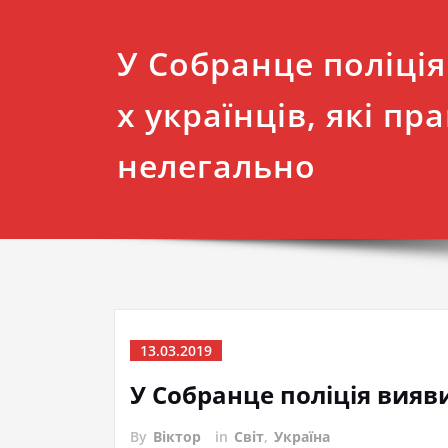
У Собранце поліція
х українців, які п
нелегально
13.03.2019
У Собранце поліція вияв
By
Віктор
in
Світ
,
Україна