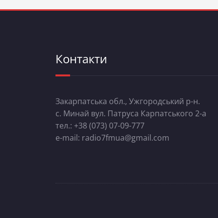
Контакти
Закарпатська обл., Ужгородський р-н.
с. Минай вул. Патруса Карпатського 2-а
тел.: +38 (073) 07-09-777
e-mail: radio7fmua@gmail.com