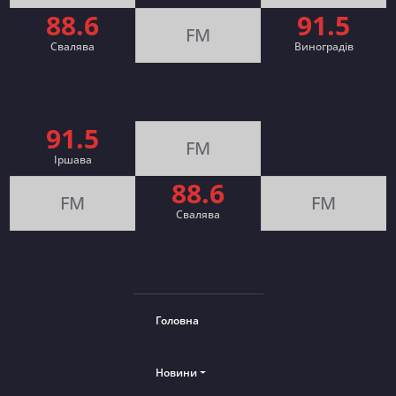
88.6
91.5
FM
Свалява
Виноградів
91.5
FM
Іршава
88.6
FM
FM
Cвалява
Головна
Новини