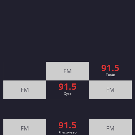
91.5
FM
Тячів
91.5
FM
FM
Хуст
91.5
FM
FM
Лисичево