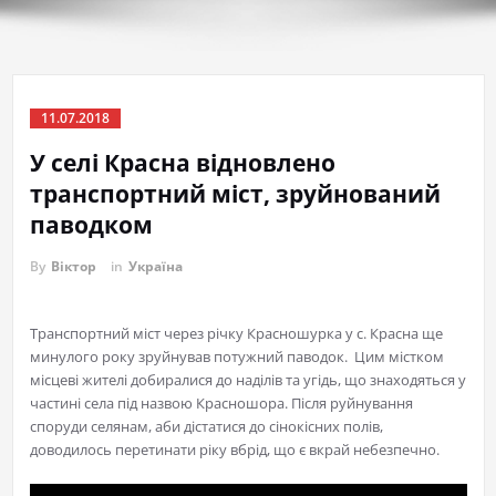
11.07.2018
У селі Красна відновлено
транспортний міст, зруйнований
паводком
By
Віктор
in
Україна
Транспортний міст через річку Красношурка у с. Красна ще
минулого року зруйнував потужний паводок. Цим містком
місцеві жителі добиралися до наділів та угідь, що знаходяться у
частині села під назвою Красношора. Після руйнування
споруди селянам, аби дістатися до сінокісних полів,
доводилось перетинати ріку вбрід, що є вкрай небезпечно.