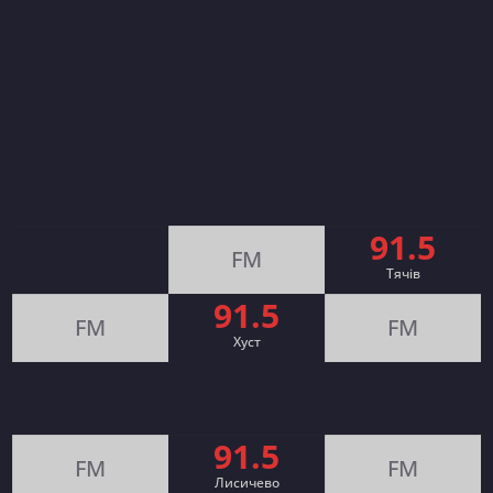
91.5
FM
Тячів
91.5
FM
FM
Хуст
91.5
FM
FM
Лисичево