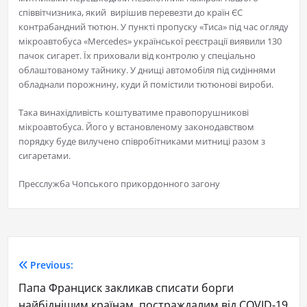
співвітчизника, який вирішив перевезти до країн ЄС
контрабандний тютюн. У пункті пропуску «Тиса» під час огляду
мікроавтобуса «Mercedes» української реєстрації виявили 130
пачок сигарет. Їх приховали від контролю у спеціально
облаштованому тайнику. У днищі автомобіля під сидіннями
обладнали порожнину, куди й помістили тютюнові вироби.
Така винахідливість коштуватиме правопорушникові
мікроавтобуса. Його у встановленому законодавством
порядку буде вилучено співробітниками митниці разом з
сигаретами.
Пресслужба Чопського прикордонного загону
Previous:
Папа Франциск закликав списати борги
найбіднішим країнам, постраждалим від COVID-19