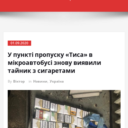
01.09.2020
У пункті пропуску «Тиса» в
мікроавтобусі знову виявили
тайник з сигаретами
By
Віктор
in
Новини
,
Україна