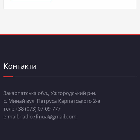
Контакти
Закарпатська обл., Ужгородський р-н.
с. Минай вул. Патруса Карпатського 2-а
тел.: +38 (073) 07-09-777
e-mail: radio7fmua@gmail.com