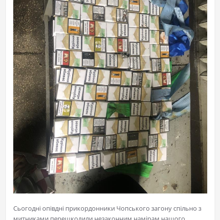
Сьогодні опівдні прикордонники Чопського загону спільно з
митниками перешкодили незаконним намірам нашого