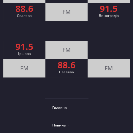
88.6
91.5
FM
Свалява
Виноградів
91.5
FM
Іршава
88.6
FM
FM
Cвалява
Головна
Новини