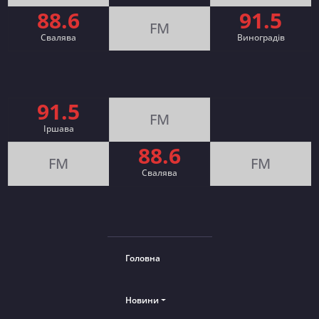
88.6
91.5
FM
Свалява
Виноградів
91.5
FM
Іршава
88.6
FM
FM
Cвалява
Головна
Новини