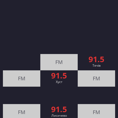
91.5
FM
Тячів
91.5
FM
FM
Хуст
91.5
FM
FM
Лисичево