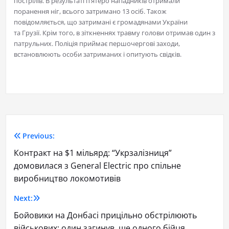
пострілів. В результаті п’ятеро нападників отримали
поранення ніг, всього затримано 13 осіб. Також
повідомляється, що затримані є громадянами України
та Грузії. Крім того, в зіткненнях травму голови отримав один з
патрульних. Поліція приймає першочергові заходи,
встановлюють особи затриманих і опитують свідків.
Previous:
Контракт на $1 мільярд: “Укрзалізниця”
домовилася з General Electric про спільне
виробництво локомотивів
Next:
Бойовики на Донбасі прицільно обстрілюють
військових: один загинув, ще одного бійця