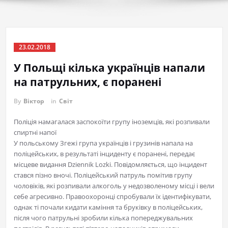
23.02.2018
У Польщі кілька українців напали
на патрульних, є поранені
By
Віктор
in
Світ
Поліція намагалася заспокоїти групу іноземців, які розпивали
спиртні напої
У польському Згежі група українців і грузинів напала на
поліцейських, в результаті інциденту є поранені, передає
місцеве видання Dziennik Lozki. Повідомляється, що інцидент
стався пізно вночі. Поліцейський патруль помітив групу
чоловіків, які розпивали алкоголь у недозволеному місці і вели
себе агресивно. Правоохоронці спробували їх ідентифікувати,
однак ті почали кидати каміння та бруківку в поліцейських,
після чого патрульні зробили кілька попереджувальних