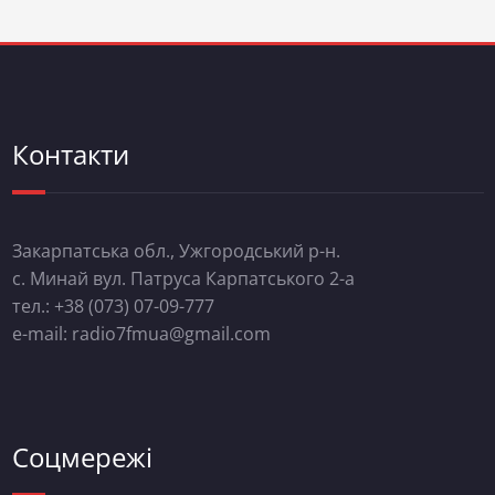
Контакти
Закарпатська обл., Ужгородський р-н.
с. Минай вул. Патруса Карпатського 2-а
тел.: +38 (073) 07-09-777
e-mail: radio7fmua@gmail.com
Соцмережі