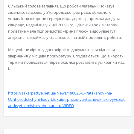
Сільський голова запевняє, що роботи легальні. Показує
ліцензію, та дозволу Ужгородської рай ради, обласного
управління охорони середовища, держ гір промнагдляду та
сільради, надані ще у кінці 2009 –го, і дійсні 20 років. Наразі,
приватне мале підприємство «Ірина плюс», видобуває тут
андезит, і винаймає у села землю, на якій проводять роботи.
Місцеві, не вірять у достовірність документів, та віднесли
звернення у місцеву прокуратуру. Сподіваються, що в короткі
терміни проведеться перевірка, яка розставить усі крапки над
і.
https://zakarpattya.net.ua/News/190025-U-Patskanovi-na-
Uzhhorodshchyni-liudy-blokuiut-proizd-vantazhivok-iaki-vyvoziat-
andezyt-z-mistsevoho-karieru-VIDEO