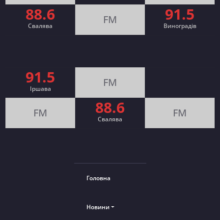
88.6
91.5
FM
Свалява
Виноградів
91.5
FM
Іршава
88.6
FM
FM
Cвалява
Головна
Новини