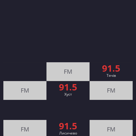
91.5
FM
Тячів
91.5
FM
FM
Хуст
91.5
FM
FM
Лисичево