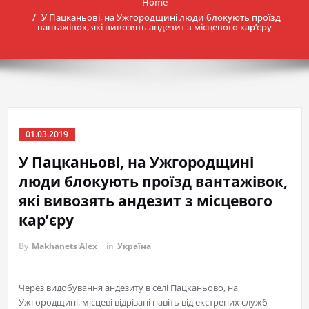
Home
У Пацканьові, на Ужгородщині люди блокують проїзд
вантажівок, які вивозять андезит з місцевого кар’єру
01.03.2019
У Пацканьові, на Ужгородщині
люди блокують проїзд вантажівок,
які вивозять андезит з місцевого
кар’єру
By
Makhanets Alex
in
Україна
Через видобування андезиту в селі Пацканьово, на
Ужгородщині, місцеві відрізані навіть від екстрених служб –