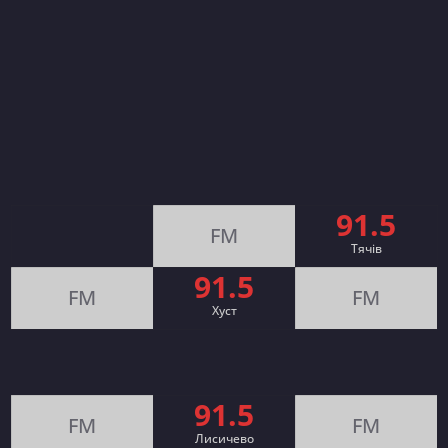
91.5
FM
Тячів
91.5
FM
FM
Хуст
91.5
FM
FM
Лисичево