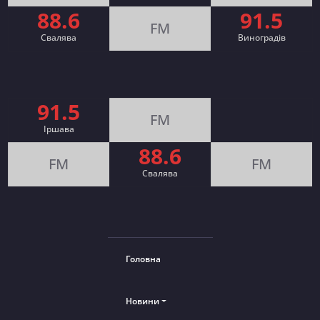
88.6
91.5
FM
Свалява
Виноградів
91.5
FM
Іршава
88.6
FM
FM
Cвалява
Головна
Новини