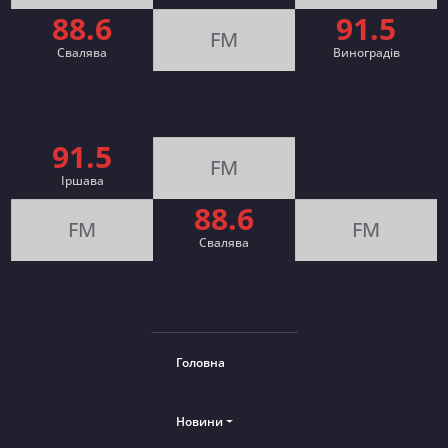
88.6
91.5
FM
Свалява
Виноградів
91.5
FM
Іршава
88.6
FM
FM
Cвалява
Головна
Новини