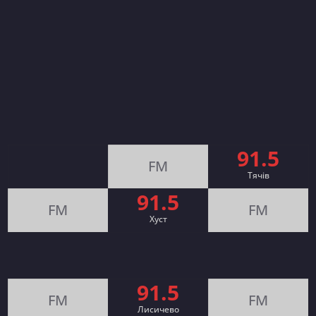
91.5
FM
Тячів
91.5
FM
FM
Хуст
91.5
FM
FM
Лисичево