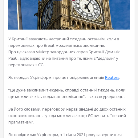
У Британії вважають наступний тиждень останнім, коли в
перемовинах про Brexit можливі якісь зволікання.
Про це сказав міністр закордонних справ Британії Домінік
Рааб, відповідаючи на питання про те, яким є “дедлайн” у
перемовинах з ЄС.
Як передає Укрінформ, про це повідомляє агенція
Reuters
.
“Це дуже важливий тиждень, справді останній тиждень, коли
ще можливі якісь подальші зволікання”, – сказав урядовець.
За його словами, переговори наразі зведені до двох останніх
основних питань, і угода можлива, якщо ЄС виявить “певний
прагматизм”.
Як повідомляв Укрінформ, з 1 січня 2021 року завершиться