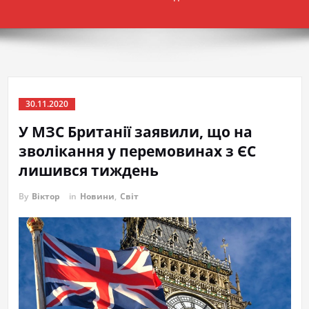
30.11.2020
У МЗС Британії заявили, що на
зволікання у перемовинах з ЄС
лишився тиждень
By
Віктор
in
Новини
,
Світ