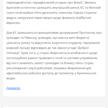
перехідний етап, передбачений угодою про Brexit, і Велика
Британія остаточно залишить внутрішній ринок ЄС та Митний
союз після майже п’яти десятиліть членства. Наразі сторони
ведуть напружені переговори щодо формату майбутніх
відносин.
Для ЄС залишається принциповим дотримання Протоколу про
Ірландію та Північну Ірландію, що має на меті зберегти
цілісність ринку та відсутність жорсткого кордону, підтримати
мирний процес відповідно до так званої угоди “Доброї
п’ятниці”. Крім того, у сторін зберігаються розбіжності щодо
інституційних рамок правового поля та системи управління,
від чого залежить захист громадян та бізнесу обох сторін,
регулювання галузі риболовлі, зокрема збереження для
європейських рибалок доступу до промислу у британських
водах.
Джерело.