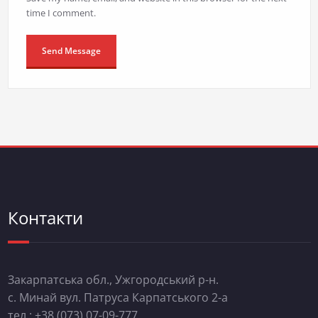
time I comment.
Контакти
Закарпатська обл., Ужгородський р-н.
с. Минай вул. Патруса Карпатського 2-а
тел.: +38 (073) 07-09-777