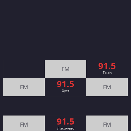
91.5
FM
Тячів
91.5
FM
FM
Хуст
91.5
FM
FM
Лисичево