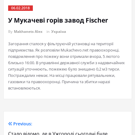
06.02.2018
У Мукачеві горів завод Fischer
By
Makhanets Alex
in
Україна
Загорання сталося у фільтруючій установці на території
підприємства. Як розповіли Мukachevo.net правоохоронці,
повідомлення про пожежу вони отримали вчора, 5 лютого
близько 16:00. В управлінні державної служби з надзвичайних
ситуацій уточнюють, пожежею було знищено 0,2 м3 тирси.
Постраждалих немає. На місці працювали рятувальники,
газовики та правоохоронці. Причина та збитки наразі
встановлюються.
Previous:
Стало відомо, де в Ужгороді сьогодні буде