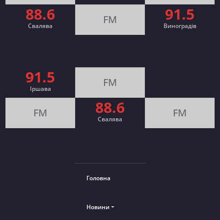
88.6
91.5
FM
Свалява
Виноградів
91.5
FM
Іршава
88.6
FM
FM
Cвалява
Головна
Новини