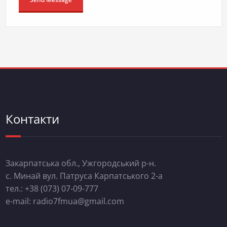
Контакти
Закарпатська обл., Ужгородський р-н.
с. Минай вул. Патруса Карпатського 2-а
тел.: +38 (073) 07-09-777
e-mail: radio7fmua@gmail.com