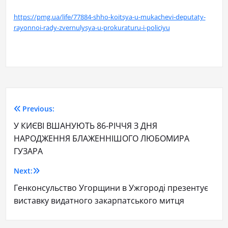
https://pmg.ua/life/77884-shho-koitsya-u-mukachevi-deputaty-
rayonnoi-rady-zvernulysya-u-prokuraturu-i-policiyu
Previous:
У КИЄВІ ВШАНУЮТЬ 86-РІЧЧЯ З ДНЯ
НАРОДЖЕННЯ БЛАЖЕННІШОГО ЛЮБОМИРА
ГУЗАРА
Next:
Генконсульство Угорщини в Ужгороді презентує
виставку видатного закарпатського митця