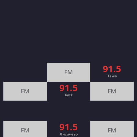
91.5
FM
Тячів
91.5
FM
FM
Хуст
91.5
FM
FM
Лисичево