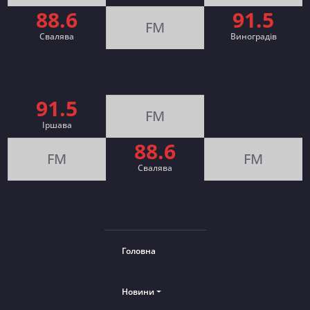
88.6
91.5
FM
Свалява
Виноградів
91.5
FM
Іршава
88.6
FM
FM
Cвалява
Головна
Новини