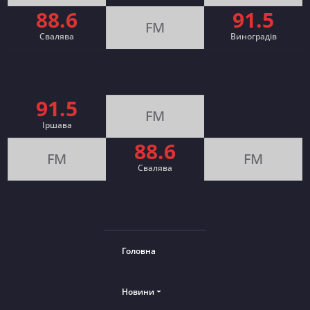
88.6
91.5
FM
Свалява
Виноградів
91.5
FM
Іршава
88.6
FM
FM
Cвалява
Головна
Новини