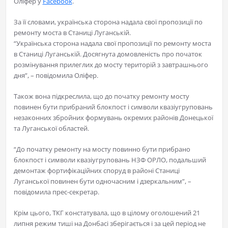
Оліфер у
Facebook
.
За її словами, українська сторона надала свої пропозиції по
ремонту моста в Станиці Луганській.
“Українська сторона надала свої пропозиції по ремонту моста
в Станиці Луганській. Досягнута домовленість про початок
розмінування прилеглих до мосту територій з завтрашнього
дня”, – повідомила Оліфер.
Також вона підкреслила, що до початку ремонту мосту
повинен бути прибраний блокпост і символи квазіугруповань
незаконних збройних формувань окремих районів Донецької
та Луганської областей.
“До початку ремонту на мосту повинно бути прибрано
блокпост і символи квазіугруповань НЗФ ОРЛО, подальший
демонтаж фортифікаційних споруд в районі Станиці
Луганської повинен бути одночасним і дзеркальним”, –
повідомила прес-секретар.
Крім цього, ТКГ констатувала, що в цілому оголошений 21
липня режим тиші на Донбасі зберігається і за цей період не