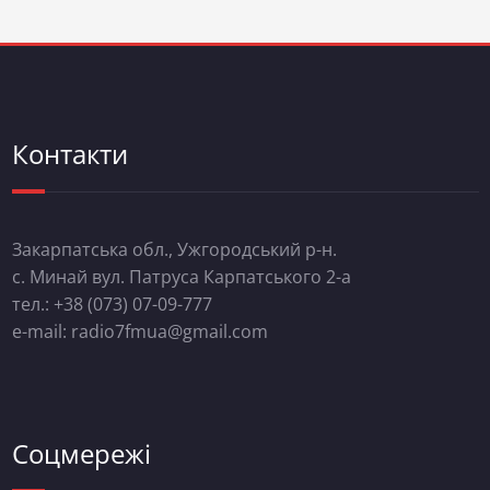
Контакти
Закарпатська обл., Ужгородський р-н.
с. Минай вул. Патруса Карпатського 2-а
тел.: +38 (073) 07-09-777
e-mail: radio7fmua@gmail.com
Соцмережі