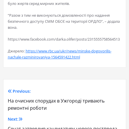
було жертв серед мирних жителів.
“Разом з тим не виконуються домовленості про надання
безпечного доступу СММ ОБСЄ на території ОРДЛО”, – додала
вона.
https://www.facebook.com/darka.olifer/posts/2315555758564513
Джерело:
https://www.rbc.ua/ukr/news/minske-dogovorilis-
nachale-razminirovaniya-1564591422.html
Previous:
На очисних спорудах в Ужгороді тривають
ремонтні роботи
Next:
Сенат затвердив кандидатуру нового постпреда