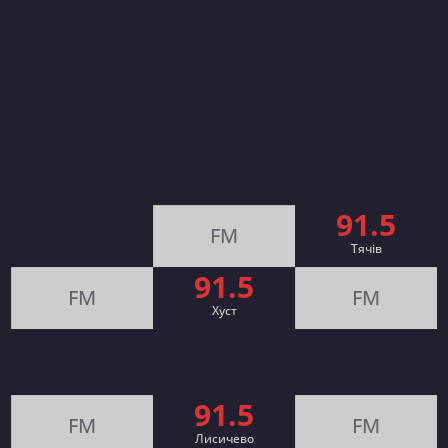
91.5
FM
Тячів
91.5
FM
FM
Хуст
91.5
FM
FM
Лисичево