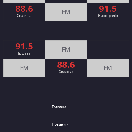
88.6
91.5
FM
Свалява
Виноградів
91.5
FM
Іршава
88.6
FM
FM
Cвалява
Головна
Новини