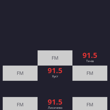
91.5
FM
Тячів
91.5
FM
FM
Хуст
91.5
FM
FM
Лисичево