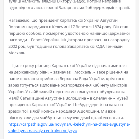
вулиці належить владиці Віктору (Бедю), котрий направив
відповідного листа голові Закарпатської облдержадміністрації.
Нагадаємо, що президент Карпатської України Августин
Волошин народився в Келечині 17 березня 1874 року. Він став
першою особою, посмертно удостоєною найвищої державної
нагороди – Героя України. Ініціатором присвоєння нагороди у
2002 році був тодішній голова Закарпатської ОДА Геннадій
Москаль.
– Цього року річниця Карпатської України відзначатиметься
на державному рівні, – зазначає Г.Москаль. – Таке рішення на
наше прохання прийняла Верховна Рада України, крім того,
зараз готується відповідне розпорядження Кабінету міністрів
України. У найближчій перспективі плануємо побудувати на
малій батьківщині Августина Волошина – в с.Келечин – музей
президента Карпатської України. Це буде дерев’яна хата на
зразок тої, в якій колись народився А.Волошин. Ми вже
підготували для майбутнього музею деякі цікаві експонати.
https://carpathia.gov.ua/novyna/u-kelechyni-na-chest-avgustyna-
voloshyna-nazvaly-centralnu-vulycyu