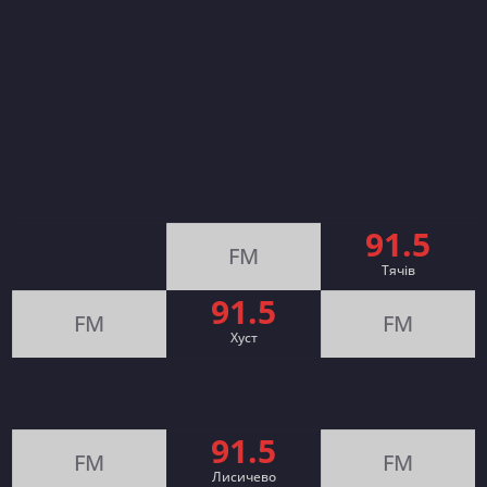
91.5
FM
Тячів
91.5
FM
FM
Хуст
91.5
FM
FM
Лисичево