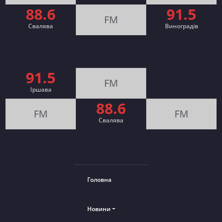
88.6
91.5
FM
Свалява
Виноградів
91.5
FM
Іршава
88.6
FM
FM
Cвалява
Головна
Новини