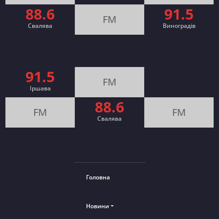
88.6
91.5
FM
Свалява
Виноградів
91.5
FM
Іршава
88.6
FM
FM
Cвалява
Головна
Новини