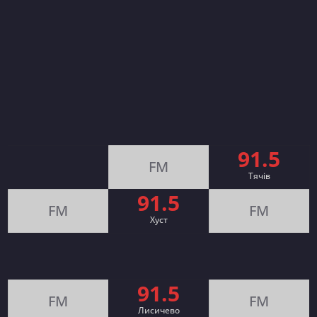
91.5
FM
Тячів
91.5
FM
FM
Хуст
91.5
FM
FM
Лисичево