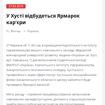
27.03.2019
У Хусті відбудеться Ярмарок
кар’єри
By
Віктор
in
Україна
27 березня об 11.00 год. в приміщенні Карпатського інституту
підприємництва вищого навчального закладу «Відкритий
міжнародний університет розвитку людини «Україна» (м. Хуст,
вул. Заводська, 1) для випускників студентської молоді
ВМУРоЛ «Україна», Карпатського інституту підприємництва,
Закарпатського лісотехнічного коледжу, Хустського
професійного ліцею сфери послуг Хустською міськрайонною
філією Закарпатського обласного центру зайнятості буде
проведено Ярмарок вакансій.
Мета заходу – сприяння працевлаштуванню випускників
навчальних закладів Хустщини, допомога старшокурсникам
знайти перші робочі місця та місця для проходження