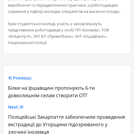
виробничої та переддипломної практики, а роботодавцям
сприяння у підборі молодих спеціалістів на вакантні посади.
Крім студентської молоді, участь у заході візьмуть
представники роботодавців у особі ПП «Катамір», ТОВ
«Епіцентр К», ЗАТ КП «Приватбанк», ЗАТ «Ощадбанк»,
Національної поліції.
Previous:
Білки на Іршавщині пропонують 6-ти
довколишнім селам створити ОТГ
Next:
Поліцейські Закарпаття забезпечили проведення
екстрадиції до Угорщини підозрюваного у
злочині іноземця