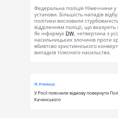
Федеральна поліція Німеччини у 2
установи. Більшість нападів відб
політики висловили стурбованіст
відділенням поліції, що вказують
Як інформує
DW
, четвертина з ус
насильницьких злочинів проти хр
вбивтсво християнського конверти
випадків тілесного насильства.
Previous:
У Росії пояснили відмову повернути Пол
Качинського