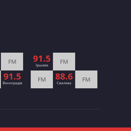
91.5
FM
FM
Іршава
91.5
88.6
FM
FM
Виноградів
Cвалява