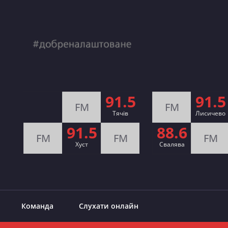
91.5
91.5
FM
FM
Тячів
Лисичево
91.5
88.6
FM
FM
FM
Хуст
Свалява
Команда
Слухати онлайн