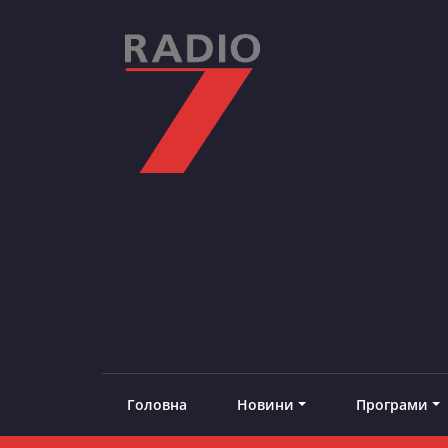
Skip
to
content
RADIO7
#добреналаштоване
Головна
Новини
Програми