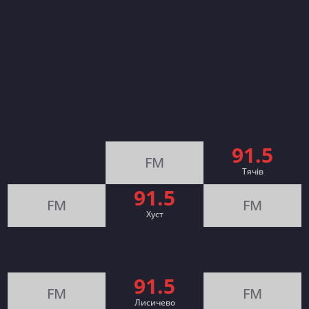
91.5
FM
Тячів
91.5
FM
FM
Хуст
91.5
FM
FM
Лисичево