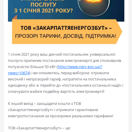
1 січня 2021 року ваш діючий постачальник універсальної
послуги припиняє постачання електроенергії для споживачів
потужністю більше 50 кВт (
http://www.nerc.gov.ua/?
news=10674
) і ви опиняєтесь перед вибором: отримати
високий і непрозорий тариф, натрапити на постачальника
одноденку або ж перейти до «постачальника останньої надії» і
сплачувати майже подвійну вартість електроенергії!
Є інший вихід – заощадити кошти з ТОВ
«Закарпаттяенергозбут» і отримати гарантоване
електропостачання за прозорими реальними тарифами!
ТОВ «Закарпаттяенергозбут» – це: