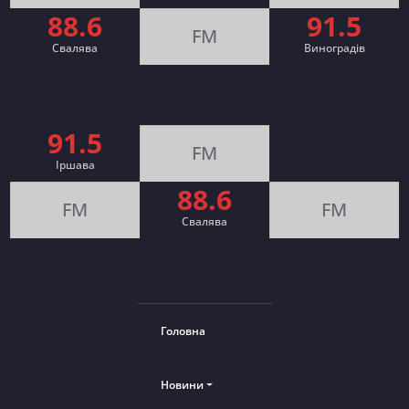
88.6
91.5
FM
Свалява
Виноградів
91.5
FM
Іршава
88.6
FM
FM
Cвалява
Головна
Новини