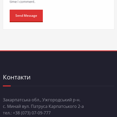
time I comment.
Контакти
Закарпатська обл., Ужгородський р-н.
с. Минай вул. Патруса Карпатського 2-а
тел.: +38 (073) 07-09-777