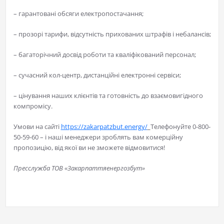
– гарантовані обсяги електропостачання;
– прозорі тарифи, відсутність прихованих штрафів і небалансів;
– багаторічний досвід роботи та кваліфікований персонал;
– сучасний кол-центр, дистанційні електронні сервіси;
– цінування наших клієнтів та готовність до взаємовигідного
компромісу.
Умови на сайті
https://zakarpatzbut.energy/
Телефонуйте 0-800-
50-59-60 – і наші менеджери зроблять вам комерційну
пропозицію, від якої ви не зможете відмовитися!
Пресслужба ТОВ «Закарпаттяенергозбут»