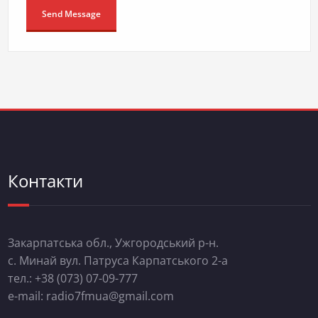
Контакти
Закарпатська обл., Ужгородський р-н.
с. Минай вул. Патруса Карпатського 2-а
тел.: +38 (073) 07-09-777
e-mail: radio7fmua@gmail.com