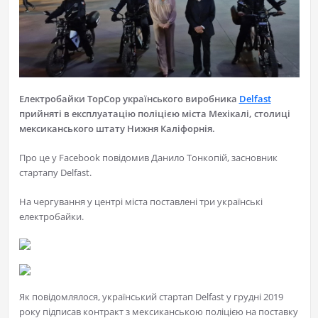
Електробайки TopCop українського виробника
Delfast
прийняті в експлуатацію поліцією міста Мехікалі, столиці
мексиканського штату Нижня Каліфорнія.
Про це у Facebook повідомив Данило Тонкопій, засновник
стартапу Delfast.
На чергування у центрі міста поставлені три українські
електробайки.
Як повідомлялося, український стартап Delfast у грудні 2019
року підписав контракт з мексиканською поліцією на поставку