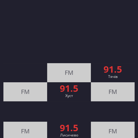
91.5
FM
Тячів
91.5
FM
FM
Хуст
91.5
FM
FM
Лисичево