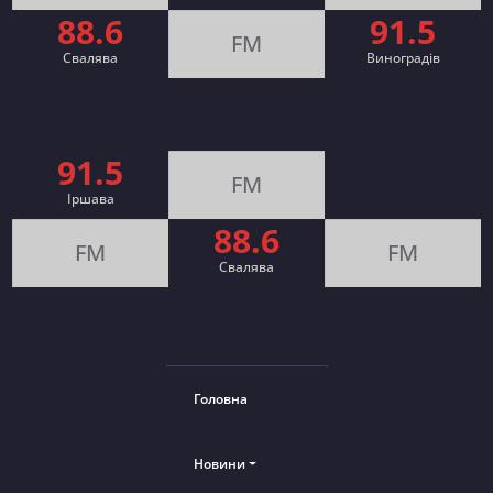
88.6
91.5
FM
Свалява
Виноградів
91.5
FM
Іршава
88.6
FM
FM
Cвалява
Головна
Новини