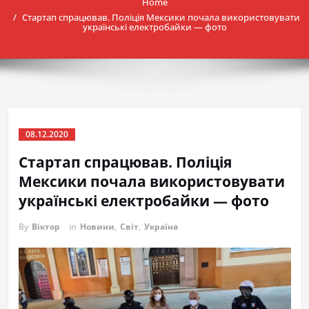
Home
Стартап спрацював. Поліція Мексики почала використовувати
українські електробайки — фото
08.12.2020
Стартап спрацював. Поліція
Мексики почала використовувати
українські електробайки — фото
By
Віктор
in
Новини
,
Світ
,
Україна