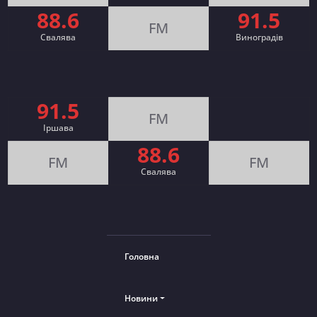
88.6
91.5
FM
Свалява
Виноградів
91.5
FM
Іршава
88.6
FM
FM
Cвалява
Головна
Новини