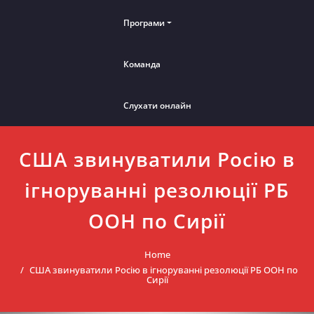
Програми
Команда
Слухати онлайн
США звинуватили Росію в
ігноруванні резолюції РБ
ООН по Сирії
Home
США звинуватили Росію в ігноруванні резолюції РБ ООН по
Сирії