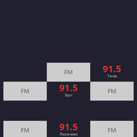
91.5
FM
Тячів
91.5
FM
FM
Хуст
91.5
FM
FM
Лисичево