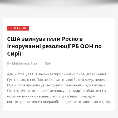
05.03.2018
США звинуватили Росію в
ігноруванні резолюції РБ ООН по
Сирії
By
Makhanets Alex
in
Світ
Адміністрація США закликає “припинити бойові дії” в Східній
Гуті і навколо неї. Про це йдеться в заяві Білого дому, передає
РБК. «Росія продовжує ігнорувати [резолюцію Ради безпеки
ООН від 24 лютого про 30 денному перемир’я] і вбивати ні в
чому не винних цивільних осіб під хибним приводом
контртерористичних операцій», — йдеться в заяві Білого дому.