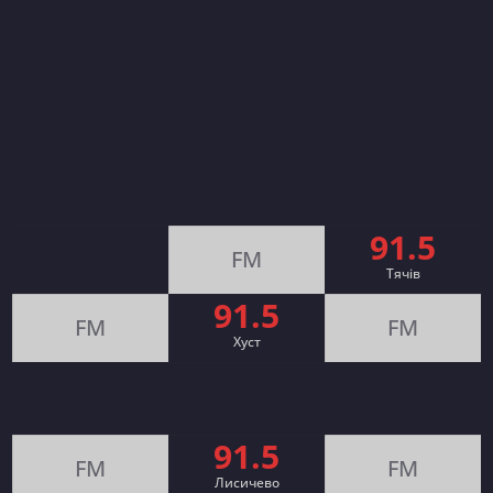
91.5
FM
Тячів
91.5
FM
FM
Хуст
91.5
FM
FM
Лисичево