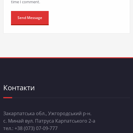
time I comment.
Контакти
Закарпатська обл., Ужгородський р-н.
с. Минай вул. Патруса Карпатського 2-а
тел.: +38 (073) 07-09-777