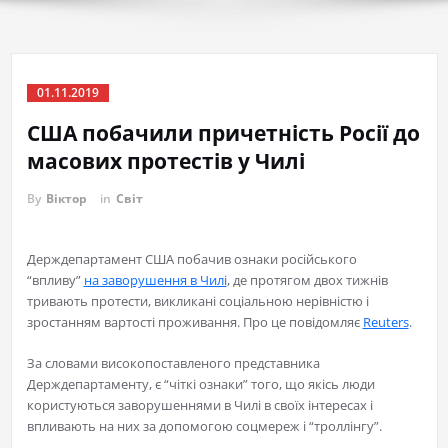
01.11.2019
США побачили причетність Росії до
масових протестів у Чилі
By
Віктор
in
Світ
Держдепартамент США побачив ознаки російського
“впливу”
на заворушення в Чилі
, де протягом двох тижнів
тривають протести, викликані соціальною нерівністю і
зростанням вартості проживання. Про це повідомляє
Reuters
.
За словами високопоставленого представника
Держдепартаменту, є “чіткі ознаки” того, що якісь люди
користуються заворушеннями в Чилі в своїх інтересах і
впливають на них за допомогою соцмереж і “троллінгу”.