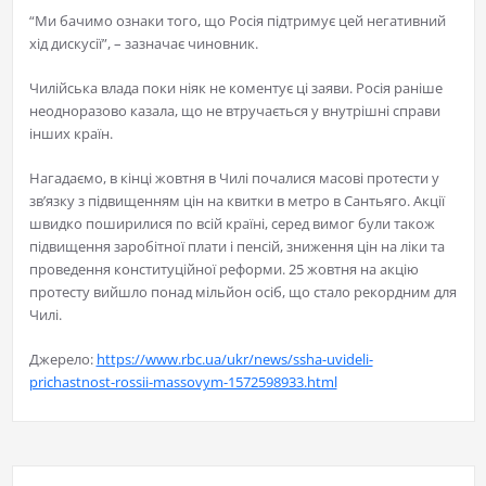
“Ми бачимо ознаки того, що Росія підтримує цей негативний
хід дискусії”, – зазначає чиновник.
Чилійська влада поки ніяк не коментує ці заяви. Росія раніше
неодноразово казала, що не втручається у внутрішні справи
інших країн.
Нагадаємо, в кінці жовтня в Чилі почалися масові протести у
зв’язку з підвищенням цін на квитки в метро в Сантьяго. Акції
швидко поширилися по всій країні, серед вимог були також
підвищення заробітної плати і пенсій, зниження цін на ліки та
проведення конституційної реформи. 25 жовтня на акцію
протесту вийшло понад мільйон осіб, що стало рекордним для
Чилі.
Джерело:
https://www.rbc.ua/ukr/news/ssha-uvideli-
prichastnost-rossii-massovym-1572598933.html