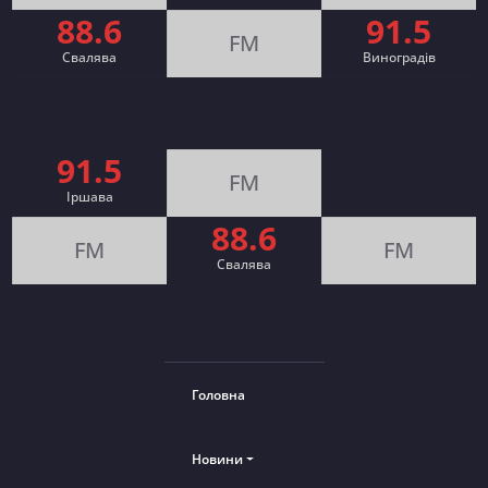
88.6
91.5
FM
Свалява
Виноградів
91.5
FM
Іршава
88.6
FM
FM
Cвалява
Головна
Новини