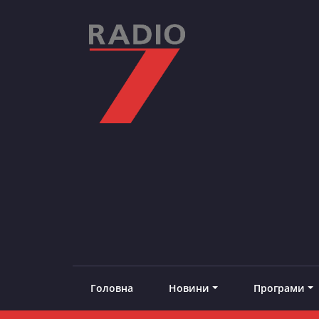
Skip
to
content
RADIO7
#добреналаштоване
Головна
Новини
Програми