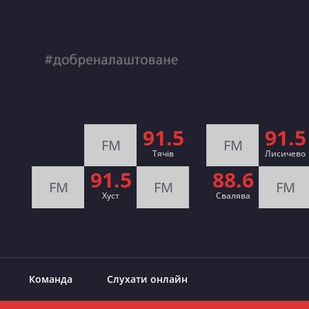
91.5
91.5
FM
FM
Тячів
Лисичево
91.5
88.6
FM
FM
FM
Хуст
Свалява
Команда
Слухати онлайн