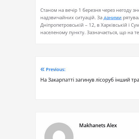
Станом на вечір 1 березня через негоду зн
надзвичайних ситуацій. За
даними
рятувал
Дніпропетровській – 12, в Харківській і Сум
населеному пункту. Зазначається, що на те
Previous:
На Закарпатті загинув лісоруб інший т
Makhanets Alex