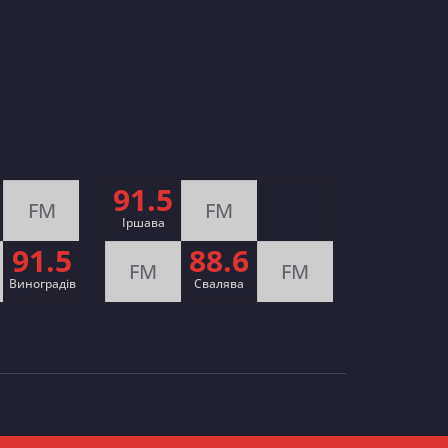
91.5
FM
FM
Іршава
91.5
88.6
FM
FM
Виноградів
Cвалява