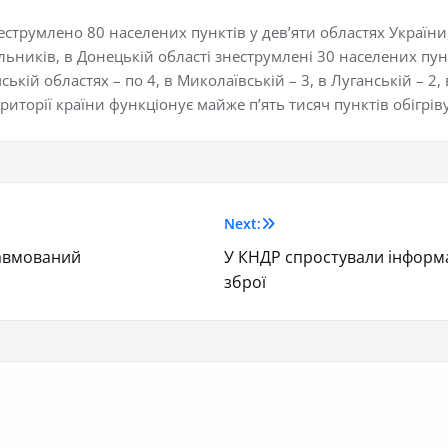
еструмлено 80 населених пунктів у дев’яти областях України
ьників, в Донецькій області знеструмлені 30 населених пункт
ській областях – по 4, в Миколаївській – 3, в Луганській – 2,
риторії країни функціонує майже п’ять тисяч пунктів обігріву
Next:
равмований
У КНДР спростували інформа
зброї