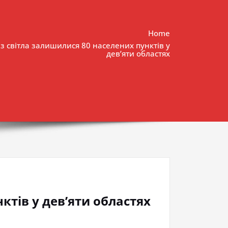
Home
ез світла залишилися 80 населених пунктів у
дев’яти областях
ктів у дев’яти областях