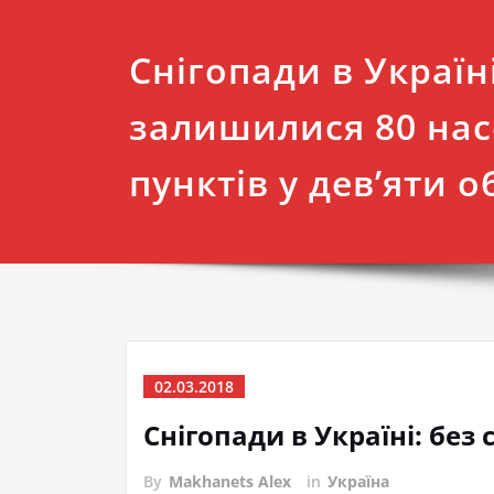
Снігопади в Україні
залишилися 80 на
пунктів у дев’яти о
02.03.2018
Снігопади в Україні: без
By
Makhanets Alex
in
Україна