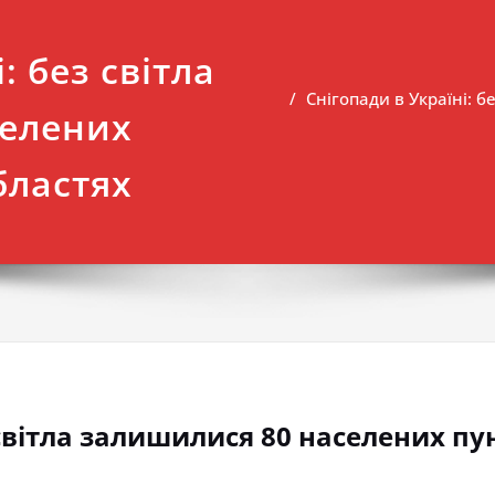
: без світла
Снігопади в Україні: б
селених
бластях
 світла залишилися 80 населених пун