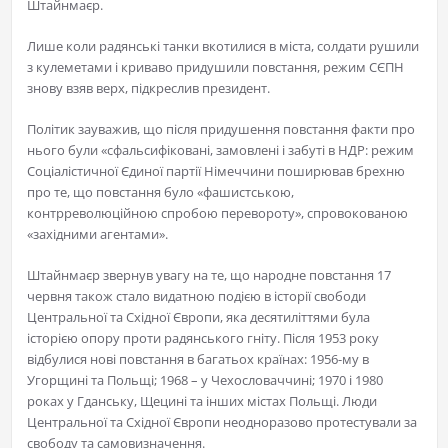
Штайнмаєр.
Лише коли радянські танки вкотилися в міста, солдати рушили
з кулеметами і криваво придушили повстання, режим СЄПН
знову взяв верх, підкреслив президент.
Політик зауважив, що після придушення повстання факти про
нього були «сфальсифіковані, замовлені і забуті в НДР: режим
Соціалістичної Єдиної партії Німеччини поширював брехню
про те, що повстання було «фашистською,
контрреволюційною спробою перевороту», спровокованою
«західними агентами».
Штайнмаєр звернув увагу на те, що народне повстання 17
червня також стало видатною подією в історії свободи
Центральної та Східної Європи, яка десятиліттями була
історією опору проти радянського гніту. Після 1953 року
відбулися нові повстання в багатьох країнах: 1956-му в
Угорщині та Польщі; 1968 – у Чехословаччині; 1970 і 1980
роках у Гданську, Щецині та інших містах Польщі. Люди
Центральної та Східної Європи неодноразово протестували за
свободу та самовизначення.