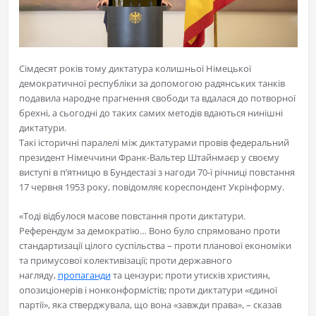
Сімдесят років тому диктатура колишньої Німецької
демократичної республіки за допомогою радянських танків
подавила народне прагнення свободи та вдалася до потворної
брехні, а сьогодні до таких самих методів вдаються нинішні
диктатури.
Такі історичні паралелі між диктатурами провів федеральний
президент Німеччини Франк-Вальтер Штайнмаєр у своєму
виступі в п’ятницю в Бундестазі з нагоди 70-ї річниці повстання
17 червня 1953 року, повідомляє кореспондент Укрінформу.
«Тоді відбулося масове повстання проти диктатури.
Референдум за демократію… Воно було спрямовано проти
стандартизації цілого суспільства – проти планової економіки
та примусової колективізації; проти державного
нагляду,
пропаганди
та цензури; проти утисків християн,
опозиціонерів і нонконформістів; проти диктатури «єдиної
партії», яка стверджувала, що вона «завжди права», – сказав