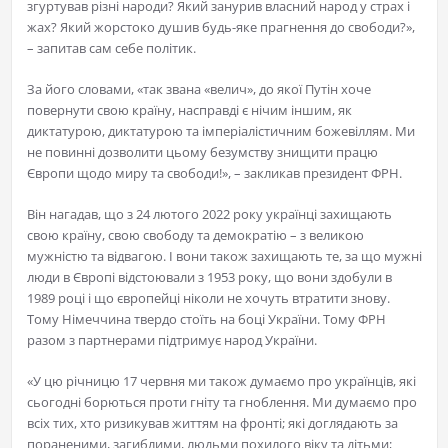
згуртував різні народи? Який занурив власний народ у страх і
жах? Який жорстоко душив будь-яке прагнення до свободи?»,
– запитав сам себе політик.
За його словами, «так звана «велич», до якої Путін хоче
повернути свою країну, насправді є нічим іншим, як
диктатурою, диктатурою та імперіалістичним божевіллям. Ми
не повинні дозволити цьому безумству знищити працю
Європи щодо миру та свободи!», – закликав президент ФРН.
Він нагадав, що з 24 лютого 2022 року українці захищають
свою країну, свою свободу та демократію – з великою
мужністю та відвагою. І вони також захищають те, за що мужні
люди в Європі відстоювали з 1953 року, що вони здобули в
1989 році і що європейці ніколи не хочуть втратити знову.
Тому Німеччина твердо стоїть на боці України. Тому ФРН
разом з партнерами підтримує народ України.
«У цю річницю 17 червня ми також думаємо про українців, які
сьогодні борються проти гніту та гноблення. Ми думаємо про
всіх тих, хто ризикував життям на фронті; які доглядають за
пораненими, загиблими, людьми похилого віку та дітьми;