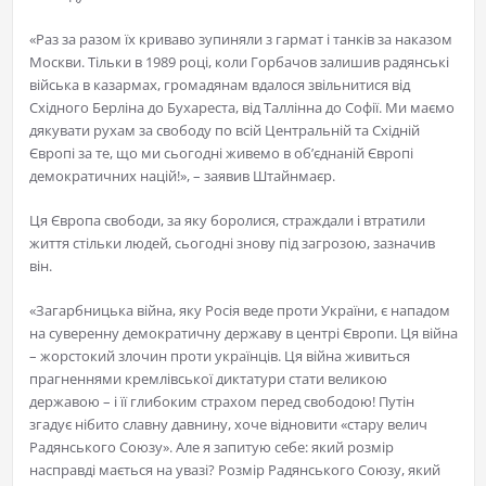
«Раз за разом їх криваво зупиняли з гармат і танків за наказом
Москви. Тільки в 1989 році, коли Горбачов залишив радянські
війська в казармах, громадянам вдалося звільнитися від
Східного Берліна до Бухареста, від Таллінна до Софії. Ми маємо
дякувати рухам за свободу по всій Центральній та Східній
Європі за те, що ми сьогодні живемо в об’єднаній Європі
демократичних націй!», – заявив Штайнмаєр.
Ця Європа свободи, за яку боролися, страждали і втратили
життя стільки людей, сьогодні знову під загрозою, зазначив
він.
«Загарбницька війна, яку Росія веде проти України, є нападом
на суверенну демократичну державу в центрі Європи. Ця війна
– жорстокий злочин проти українців. Ця війна живиться
прагненнями кремлівської диктатури стати великою
державою – і її глибоким страхом перед свободою! Путін
згадує нібито славну давнину, хоче відновити «стару велич
Радянського Союзу». Але я запитую себе: який розмір
насправді мається на увазі? Розмір Радянського Союзу, який