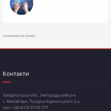
Comments are closed.
Контакти
Закарпатська обл., Ужгородський р-н.
с. Минай вул. Патруса Карпатського 2-а
тел.: +38 (073) 07-09-777