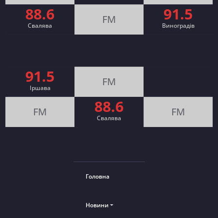
88.6
91.5
FM
Свалява
Виноградів
91.5
FM
Іршава
88.6
FM
FM
Cвалява
Головна
Новини