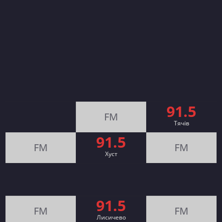
91.5
FM
Тячів
91.5
FM
FM
Хуст
91.5
FM
FM
Лисичево