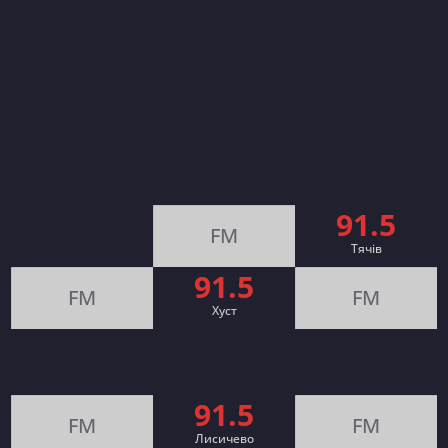
91.5
FM
Тячів
91.5
FM
FM
Хуст
91.5
FM
FM
Лисичево