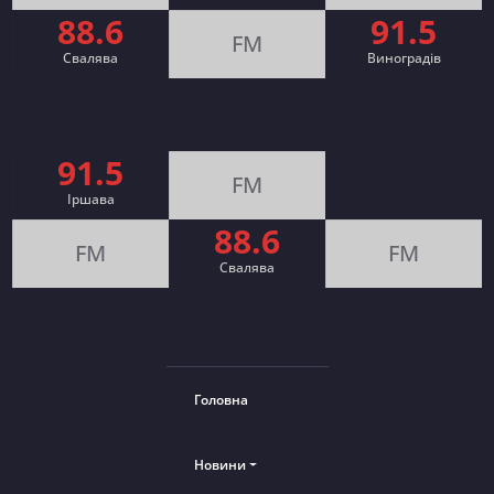
88.6
91.5
FM
Свалява
Виноградів
91.5
FM
Іршава
88.6
FM
FM
Cвалява
Головна
Новини