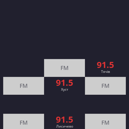
91.5
FM
Тячів
91.5
FM
FM
Хуст
91.5
FM
FM
Лисичево