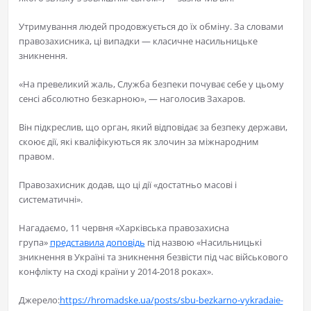
Утримування людей продовжується до їх обміну. За словами
правозахисника, ці випадки — класичне насильницьке
зникнення.
«На превеликий жаль, Служба безпеки почуває себе у цьому
сенсі абсолютно безкарною», — наголосив Захаров.
Він підкреслив, що орган, який відповідає за безпеку держави,
скоює дії, які кваліфікуються як злочин за міжнародним
правом.
Правозахисник додав, що ці дії «достатньо масові і
систематичні».
Нагадаємо, 11 червня «Харківська правозахисна
група»
представила доповідь
під назвою «Насильницькі
зникнення в Україні та зникнення безвісти під час військового
конфлікту на сході країни у 2014-2018 роках».
Джерело:
https://hromadske.ua/posts/sbu-bezkarno-vykradaie-