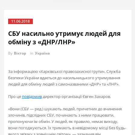
11.06.2018
СБУ насильно утримує людей для
обміну з «ДНР/ЛНР»
By
Віктор
in
Україна
За інформацією «Харківської правозахисної групи», Служба
безпеки України вдається до насильницького утримування
людей для обміну людей з самоназваними «ДНР» та «ЛНР».
Про це
повідомив
директор організації Євген Захаров.
«Вони (СБУ — ред.) шукають людей, причетних до вчинення
злочинів, підслідних СБУ, починають з ними працювати,
пропонуючи їм обмін. У людей, як правило, немає виходу,
вони погоджуються. Їх тримають в невідомому місці без будь-
якого зв’язку з зовнішнім світом», — зазначив він.