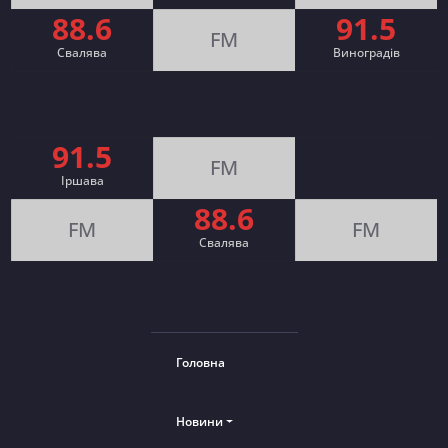
88.6
91.5
FM
Свалява
Виноградів
91.5
FM
Іршава
88.6
FM
FM
Cвалява
Головна
Новини