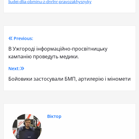
liudei-dlia-obminu-z-dnrlnr-pravozakhysnyky
Previous:
В Ужгороді інформаційно-просвітницьку
кампанію проведуть медики.
Next:
Бойовики застосували БМП, артилерію і міномети
Віктор