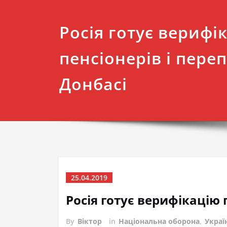
Росія готує верифі
пенсіонерів і пере
Донбасі
25.04.2019
Росія готує верифікацію 
By
Віктор
in
Національна оборона
,
Украї