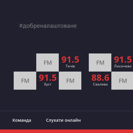
91.5
91.5
FM
FM
Тячів
Лисичево
91.5
88.6
FM
FM
FM
Хуст
Свалява
Команда
Слухати онлайн