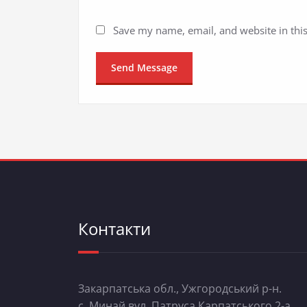
Save my name, email, and website in thi
Контакти
Закарпатська обл., Ужгородський р-н.
с. Минай вул. Патруса Карпатського 2-а