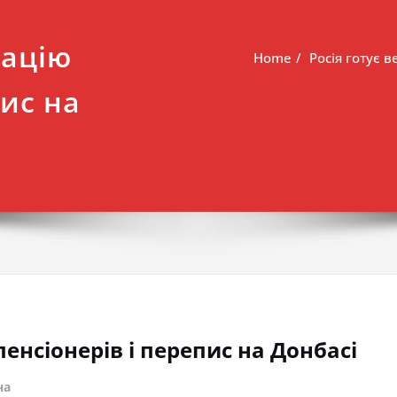
кацію
Home
Росія готує 
пис на
пенсіонерів і перепис на Донбасі
на