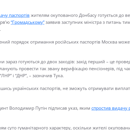
ачу паспортів
жителям окупованого Донбасу готується до вер
ерв’ю
“Громадському”
заявив заступник міністра з питань ти
.
ений порядок отримання російських паспортів Москва може 
и зараз готуються до двох заходів: захід перший – це прове
планують провести так звану верифікацію пенсіонерів, під ч
ЛНР” і “ДНР”, – зазначив Тука.
шись українських паспортів, не зможуть отримувати виплат
дент Володимир Путін підписав указ, яким
спростив видачу 
ям суто гуманітарного характеру, оскільки жителі окупова