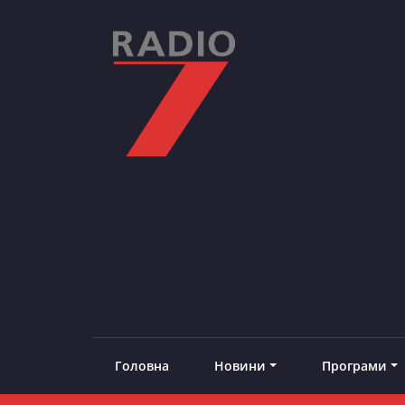
Skip
to
content
RADIO7
#добреналаштоване
Головна
Новини
Програми