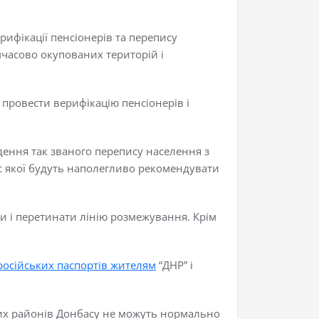
ифікації пенсіонерів та перепису
мчасово окупованих територій і
провести верифікацію пенсіонерів і
дення так званого перепису населення з
ас якої будуть наполегливо рекомендувати
и і перетинати лінію розмежування. Крім
російських паспортів жителям
“ДНР” і
них районів Донбасу не можуть нормально