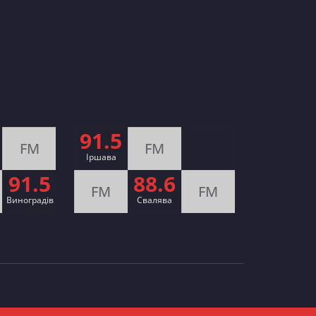
91.5
FM
FM
Іршава
91.5
88.6
FM
FM
Виноградів
Cвалява