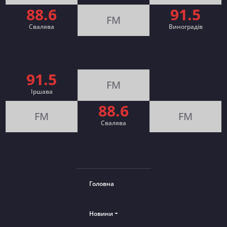
88.6
91.5
FM
Свалява
Виноградів
91.5
FM
Іршава
88.6
FM
FM
Cвалява
Головна
Новини