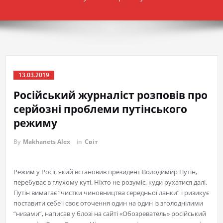
13.03.2019
Російський журналіст розповів про
серйозні проблеми путінського
режиму
By
Makhanets Alex
in
Світ
Режим у Росії, який встановив президент Володимир Путін,
перебуває в глухому куті. Ніхто не розуміє, куди рухатися далі.
Путін вимагає “чистки чиновництва середньої ланки” і ризикує
поставити себе і своє оточення один на один із зголоднілими
“низами”, написав у блозі на сайті «Обозреватель» російський