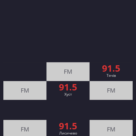
91.5
FM
Тячів
91.5
FM
FM
Хуст
91.5
FM
FM
Лисичево