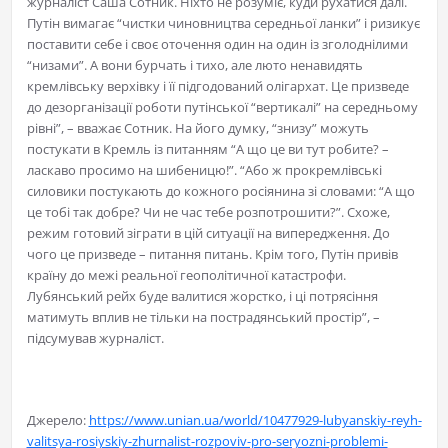
журналіст Саша Сотник. Ніхто не розуміє, куди рухатися далі.
Путін вимагає “чистки чиновництва середньої ланки” і ризикує
поставити себе і своє оточення один на один із зголоднілими
“низами”. А вони бурчать і тихо, але люто ненавидять
кремлівську верхівку і її підгодований олігархат. Це призведе
до дезорганізації роботи путінської “вертикалі” на середньому
рівні”, – вважає Сотник. На його думку, “знизу” можуть
постукати в Кремль із питанням “А що це ви тут робите? –
ласкаво просимо на шибеницю!”. “Або ж прокремлівські
силовики постукають до кожного росіянина зі словами: “А що
це тобі так добре? Чи не час тебе розпотрошити?”. Схоже,
режим готовий зіграти в цій ситуації на випередження. До
чого це призведе – питання питань. Крім того, Путін привів
країну до межі реальної геополітичної катастрофи.
Лубянський рейх буде валитися жорстко, і ці потрясіння
матимуть вплив не тільки на пострадянський простір”, –
підсумував журналіст.
Джерело:
https://www.unian.ua/world/10477929-lubyanskiy-reyh-
valitsya-rosiyskiy-zhurnalist-rozpoviv-pro-seryozni-problemi-