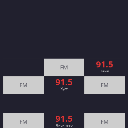
91.5
FM
Тячів
91.5
FM
FM
Хуст
91.5
FM
FM
Лисичево