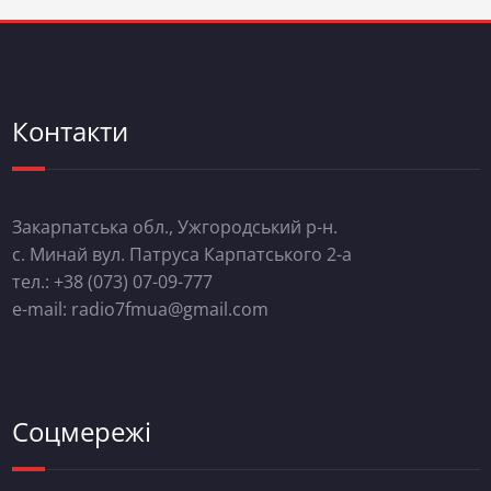
Контакти
Закарпатська обл., Ужгородський р-н.
с. Минай вул. Патруса Карпатського 2-а
тел.: +38 (073) 07-09-777
e-mail: radio7fmua@gmail.com
Соцмережі