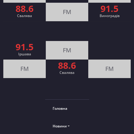
88.6
91.5
FM
Свалява
Виноградів
91.5
FM
Іршава
88.6
FM
FM
Cвалява
Головна
Новини