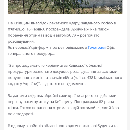
На Київщині внаслідок ракетного удару, завданого Росією в
пʼятницю, 16 червня, постраждала 82-річна жінка, також
поранення отримав водій автомобіля – розпочато
розслідування.
Як передає Укрінформ, про це повідомляє в
Телеграмі
Офіс
генерального прокурора.
“За процесуального керівництва Київської обласної
прокуратури розпочато досудове розслідування за фактами
порушення законів та звичаїв війни (ч. 1 ст. 438 Кримінального
кодексу України)”, – ідеться в повідомленні.
За даними слідства, збройні сили країни-агресора здійснили
чергову ракетну атаку на Київщину. Постраждала 82-річна
жінка. Також поранення отримав водій автомобіля, який їхав
по автодорозі.
В одному з районів області пошкоджено житлові будинки та