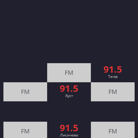
91.5
FM
Тячів
91.5
FM
FM
Хуст
91.5
FM
FM
Лисичево