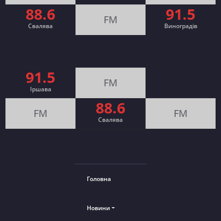
88.6
91.5
FM
Свалява
Виноградів
91.5
FM
Іршава
88.6
FM
FM
Cвалява
Головна
Новини