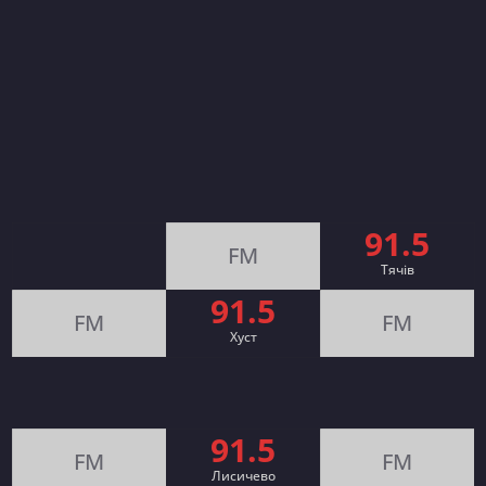
91.5
FM
Тячів
91.5
FM
FM
Хуст
91.5
FM
FM
Лисичево