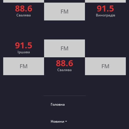
88.6
91.5
FM
Свалява
Виноградів
91.5
FM
Іршава
88.6
FM
FM
Cвалява
Головна
Новини