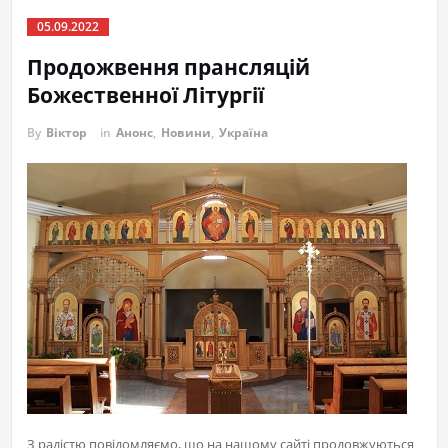
05.09.2022
Продожвення прансляцій
Божественної Літургії
By
Віктор
in
Анонс
,
Новини
,
Україна
З радістю повідомляємо, що на нашому сайті продовжуються