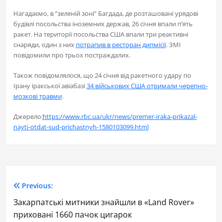
Нагадаємо, в “зеленій зоні” Багдада, де розташовані урядові
будівлі посольства іноземних держав, 26 січня впали п’ять
ракет. На території посольства США впали три реактивні
снаряди, один з них
потрапив в ресторан дипмісії
. ЗМІ
повідомили про трьох постраждалих.
Також повідомлялося, що 24 січня від ракетного удару по
Ірану іракської авіабазі
34 військових США отримали черепно-
мозкові травми
.
Джерело:
https://www.rbc.ua/ukr/news/premer-iraka-prikazal-
nayti-otdat-sud-prichastnyh-1580103099.html
Previous:
Закарпатські митники знайшли в «Land Rover»
приховані 1660 пачок цигарок