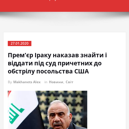
27.01.2020
Прем’єр Іраку наказав знайти і
віддати під суд причетних до
обстрілу посольства США
By
Makhanets Alex
in
Новини
,
Світ