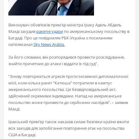
Виконувач обов’язків прем’єр-міністра Іраку Адель Абдель
Махді засудив
ракетні удари
по американському посольству в
Багдаді. Про це повідомляє РБК-Україна з посиланням
нателеканал
Sky News Arabia.
За його словами, він розпорядився провести розслідування,
знайти причетних до атаки і віддати їх під суд”.
“Знову повторюється агресія проти іноземної дипломатичної
місії, коли кілька ракет “Катюша” потрапили в кампус
американського посольства. Це безвідповідальний акт,
здійснений окремими індивідами. Напад на американське
посольство може призвести до серйозних наслідків”, – заявив
Махді.
Іракський прем’єр також наказав силам безпеки країни вжити
всіх заходів для запобігання повторення атак на посольства
США в Багдаді.