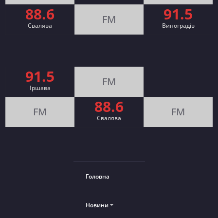
88.6
91.5
FM
Свалява
Виноградів
91.5
FM
Іршава
88.6
FM
FM
Cвалява
Головна
Новини