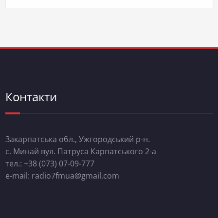
Контакти
Закарпатська обл., Ужгородський р-н.
с. Минай вул. Патруса Карпатського 2-а
тел.: +38 (073) 07-09-777
e-mail: radio7fmua@gmail.com