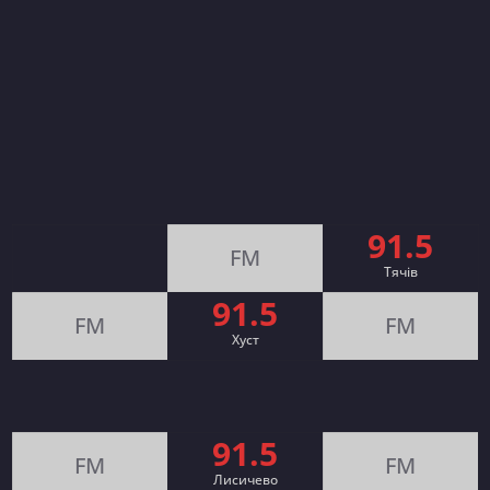
91.5
FM
Тячів
91.5
FM
FM
Хуст
91.5
FM
FM
Лисичево