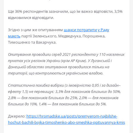
Ще 36% респондентів зазначили, що їм важко відповісти, 3,5%
відмовилися відповідати.
Згідно з цим же опитуванням
шанси потрапити у Раду
мають
партії Зеленського, Медведчука, Порошенка,
Тимошенко та Вакарчука.
Опитування проводили серед 2021 респондента у 110 населених
пунктах усіх регіонів України (крім АР Крим). У Луганській і
Донецькій областях опитування проводилося тільки на
території, що контролюється українською владою.
Статистична похибка вибірки (з імовірністю 0,95 і за дизайн–
ефекту 1,5) не перевищує: 3,3% для показників близьких до 50%,
2,8% — для показників близьких до 25%, 2,0% — для показників
близьких до 10%, 1,4% — для показників близьких до 5%.
Джерело:
https://hromadske.ua/posts/premyerom-najbilshe-
hochut-bachili-bojka-timoshenko-abo-smeshka-opituvannya-kmis