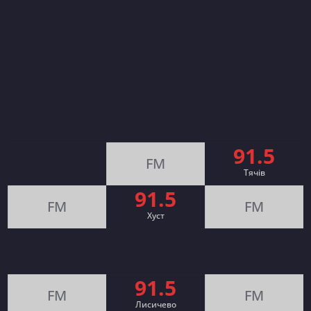
91.5
FM
Тячів
91.5
FM
FM
Хуст
91.5
FM
FM
Лисичево