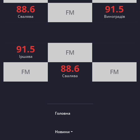
88.6
91.5
FM
Свалява
Виноградів
91.5
FM
Іршава
88.6
FM
FM
Cвалява
Головна
Новини