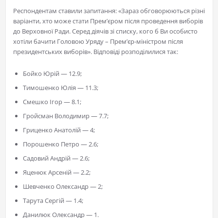
Респондентам ставили запитання: «Зараз обговорюються різні
варіанти, хто може стати Прем’єром після проведення виборів
до Верховної Ради. Серед діячів зі списку, кого б Ви особисто
хотіли бачити Головою Уряду – Прем’єр-міністром після
президентських виборів». Відповіді розподілилися так:
Бойко Юрій — 12.9;
Тимошенко Юлія — 11.3;
Смешко Ігор — 8.1;
Гройсман Володимир — 7.7;
Гриценко Анатолій — 4;
Порошенко Петро — 2.6;
Садовий Андрій — 2.6;
Яценюк Арсеній — 2.2;
Шевченко Олександр — 2;
Тарута Сергій — 1.4;
Данилюк Олександр — 1.