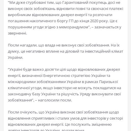
“Ми дуже стурбовані тим, що Гарантований покупець досі не
виконує своїх зобов’язань відновити повні та своєчасні платежі
виробникам відновлюваних джерел енергії та розпочати
погашення накопиченого боргу ГП до кінця 2020 року. Це є
порушенням угоди згідно з меморандумом”, – зазначається у
зверненні.
Посли нагадали, що влада не виконує свої зобов’язання. На їх
думку, це негативно вплине на діловий та інвестиційний клімат
України.
“Україні буде важко досягти цілі щодо відновлюваних джерел
енергії, визначеної Енергетичною стратегією України та
міжнародними зобов’язаннями України в рамках Паризької
кліматичної угоди, якщо інвестори не можуть покладатися на
законодавчу базу України та рішучість Уряду виконувати свої
зобов’язання”, – наголосили посли.
Посли очікують, що Україна виконає свої зобов’язання щодо
відновлення сприятливих і сталих умов для інвесторів у секторі
відновлюваних джерел енергії. Це послужить зміцненню
довіри інвесторів до України, додали вони.