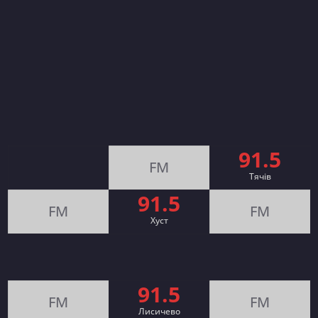
91.5
FM
Тячів
91.5
FM
FM
Хуст
91.5
FM
FM
Лисичево