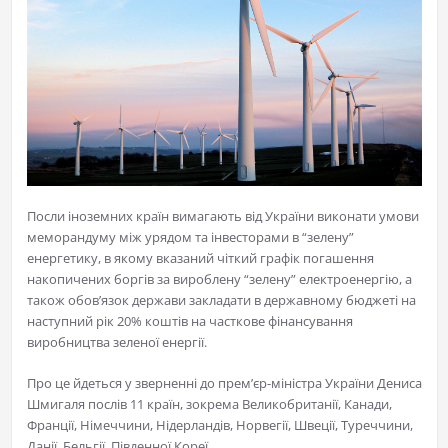
Посли іноземних країн вимагають від України виконати умови
меморандуму між урядом та інвесторами в “зелену”
енергетику, в якому вказаний чіткий графік погашення
накопичених боргів за вироблену “зелену” електроенергію, а
також обов’язок держави закладати в державному бюджеті на
наступний рік 20% коштів на часткове фінансування
виробництва зеленої енергії.
Про це йдеться у зверненні до прем’єр-міністра України Дениса
Шмигаля послів 11 країн, зокрема Великобританії, Канади,
Франції, Німеччини, Нідерландів, Норвегії, Швеції, Туреччини,
Данії, Бельгії, Південної Кореї.