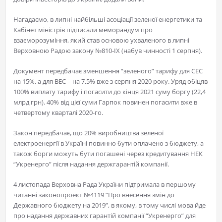
Нагадаємо, в липні найбільші асоціації зеленої енергетики та
Кабінет міністрів підписали меморандум про
взаєморозуміння, який став основою ухваленого в липні
Верховною Радою закону №810-IX (набув чинності 1 серпня).
Документ передбачає зменшення “зеленого” тарифу для СЕС
на 15%, а для ВЕС – на 7,5% вже з серпня 2020 року. Уряд обіцяв
100% виплату тарифу і погасити до кінця 2021 суму боргу (22,4
млрд грн). 40% від цієї суми Гарпок повинен погасити вже в
четвертому кварталі 2020-го.
Закон передбачає, що 20% виробництва зеленої
електроенергії в Україні повинно бути оплачено з бюджету, а
також борги можуть бути погашені через кредитування НЕК
“Укренерго” після надання держгарантій компанії.
4 листопада Верховна Рада України підтримала в першому
читанні законопроект №4119 “Про внесення змін до
Державного бюджету на 2019”, в якому, в тому числі мова йде
про надання державних гарантій компанії “Укренерго” для