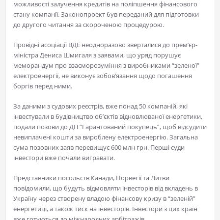
можливості залучення кредитів на поліпшення фінансового
стану компанії. Законопроект був переданий для підготовки
до другого читання за скороченою процедурою.
Провідні асоціації ВДЕ неодноразово зверталися до прем’єр-
міністра Дениса Шмигаля з заявами, що уряд порушує
меморандум про взаєморозуміння з виробниками “зеленої”
електроенергії, не виконує зобов’язання щодо погашення
боргів перед ними.
За даними з судових реєстрів, вже понад 50 компаній, які
інвестували в будівництво об’єктів відновлюваної енергетики,
подали позови до ДП “Гарантований покупець”, щоб відсудити
невиплачені кошти за вироблену електроенергію. Загальна
сума позовних заяв перевищує 600 млн грн. Перші суди
інвестори вже почали вигравати.
Представники посольств Канади, Норвегії та Литви
повідомили, що будуть відмовляти інвесторів від вкладень в
Україну через створену владою фінансову кризу в “зеленій”
енергетиці, а також тиск на інвесторів. Інвестори з цих країн
вже готуються до міжнародних арбітражів.