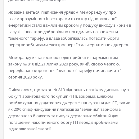
Як зазначається, підписання урядом Меморандуму про
взаєморозуміння з інвесторами в сектор відновлюваної
енергетики стало важливим кроком у пошуку виходу з кризи в
галузі – інвестори добровільно погодились на зниження
“зеленого” тарифу, а влада зобов’язалась погасити борги
перед виробниками електроенергії з альтернативних джерел.
Меморандум став основою для прийняття парламентом
закону № 810 від 21 липня 2020 року, який, своєю чергою,
передбачав скорочення “зеленого” тарифу починаючи з 1
серпня 2020 року.
Очікувалося, що закон № 810 відновить платіжну дисципліну з
боку “Гарантованого покупця” (ГП), зокрема, шляхом
розблокування додаткових джерел фінансування для ГП, таких
як 20% співфінансування платежів за “зеленим” тарифом з
державного бюджету та випуск державних облігацій для
погашення накопиченого боргу ГП перед виробниками
відновлюваної енергії.