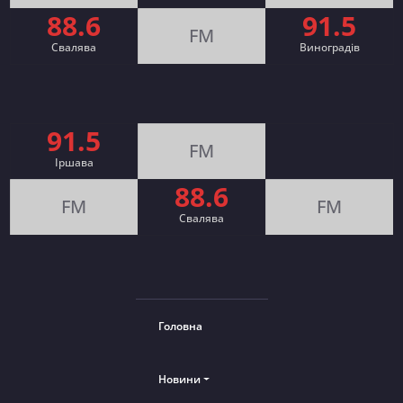
88.6
91.5
FM
Свалява
Виноградів
91.5
FM
Іршава
88.6
FM
FM
Cвалява
Головна
Новини