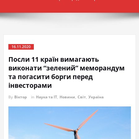
16.11.2020
Посли 11 країн вимагають
виконати “зелений” меморандум
та погасити борги перед
інвесторами
By
Віктор
in
Наука та IT
,
Новини
,
Світ
,
Україна