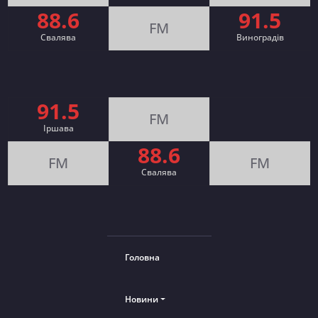
88.6
91.5
FM
Свалява
Виноградів
91.5
FM
Іршава
88.6
FM
FM
Cвалява
Головна
Новини