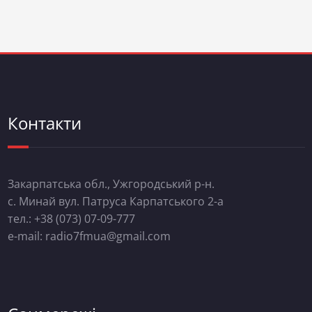
Контакти
Закарпатська обл., Ужгородський р-н.
с. Минай вул. Патруса Карпатського 2-а
тел.: +38 (073) 07-09-777
e-mail: radio7fmua@gmail.com