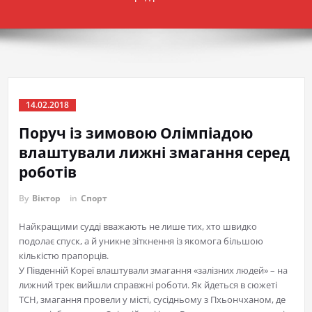
14.02.2018
Поруч із зимовою Олімпіадою
влаштували лижні змагання серед
роботів
By
Віктор
in
Спорт
Найкращими судді вважають не лише тих, хто швидко
подолає спуск, а й уникне зіткнення із якомога більшою
кількістю прапорців.
У Південній Кореї влаштували змагання «залізних людей» – на
лижний трек вийшли справжні роботи. Як йдеться в сюжеті
ТСН, змагання провели у місті, сусідньому з Пхьончханом, де