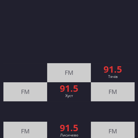
91.5
FM
Тячів
91.5
FM
FM
Хуст
91.5
FM
FM
Лисичево