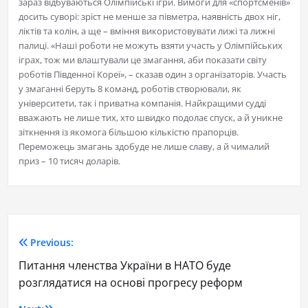
зараз відбуваються Олімпійські ігри. Вимоги для «спортсменів»
досить суворі: зріст не менше за півметра, наявність двох ніг,
ліктів та колін, а ще – вміння використовувати лижі та лижні
палиці. «Наші роботи не можуть взяти участь у Олімпійських
іграх, тож ми влаштували це змагання, аби показати світу
роботів Південної Кореї», – сказав один з організаторів. Участь
у змаганні беруть 8 команд, роботів створювали, як
університети, так і приватна компанія. Найкращими судді
вважають не лише тих, хто швидко подолає спуск, а й уникне
зіткнення із якомога більшою кількістю прапорців.
Переможець змагань здобуде не лише славу, а й чималий
приз – 10 тисяч доларів.
Previous:
Питання членства України в НАТО буде
розглядатися на основі прогресу реформ