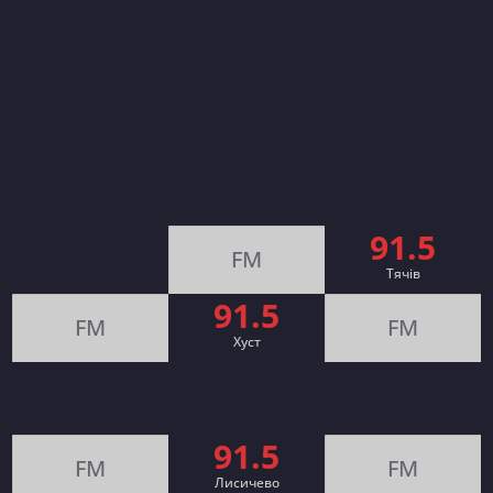
91.5
FM
Тячів
91.5
FM
FM
Хуст
91.5
FM
FM
Лисичево