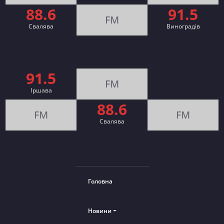
88.6
91.5
FM
Свалява
Виноградів
91.5
FM
Іршава
88.6
FM
FM
Cвалява
Головна
Новини