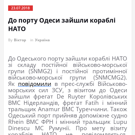
23.07.2018
До порту Одеси зайшли кораблі
НАТО
By
Віктор
in
Україна
До Одеського порту зайшли кораблі НАТО
зі складу постійної військово-морської
групи (SNMG2) і постійної протимінної
військово-морської групи (SNMCMG2).
Як
повідомили
в прес-службі Військово-
морських сил ЗСУ, з візитом до Одеси
зайшли фрегат De Ruyter Королівських
ВМС Нідерландів, фрегат Fatih і мінний
тральщик Аnamur ВМС Туреччини. Також
Одеський порт прийняв допоміжне судно
Rhein ВМС ФРН і мінний тральщик Lupu
Dinescu МС Румунії. Про мету візиту
кораблів НАТО не повідомляється.