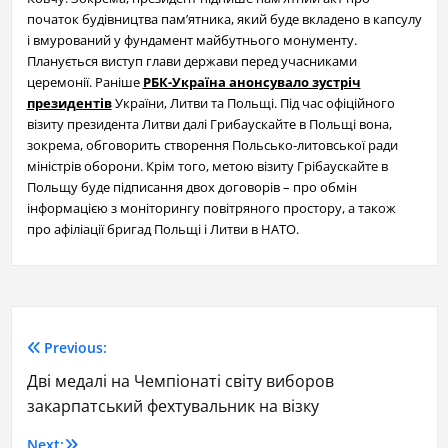
початок будівництва пам’ятника, який буде вкладено в капсулу
і вмурований у фундамент майбутнього монументу.
Планується виступ глави держави перед учасниками
церемонії. Раніше
РБК-Україна анонсувало зустріч
президентів
України, Литви та Польщі. Під час офіційного
візиту президента Литви далі Грибаускайте в Польщі вона,
зокрема, обговорить створення Польсько-литовської ради
міністрів оборони. Крім того, метою візиту Грібаускайте в
Польщу буде підписання двох договорів – про обмін
інформацією з моніторингу повітряного простору, а також
про афіліації бригад Польщі і Литви в НАТО.
Previous:
Дві медалі на Чемпіонаті світу виборов
закарпатський фехтувальник на візку
Next: