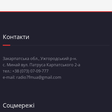
Контакти
Закарпатська обл., Ужгородський р-н.
с. Минай вул. Патруса Карпатського 2-а
тел.: +38 (073) 07-09-777
e-mail: radio7fmua@gmail.com
Соцмережі