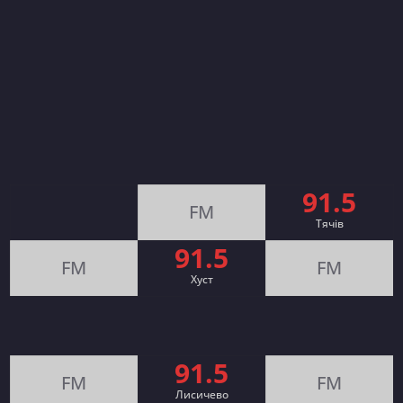
91.5
FM
Тячів
91.5
FM
FM
Хуст
91.5
FM
FM
Лисичево