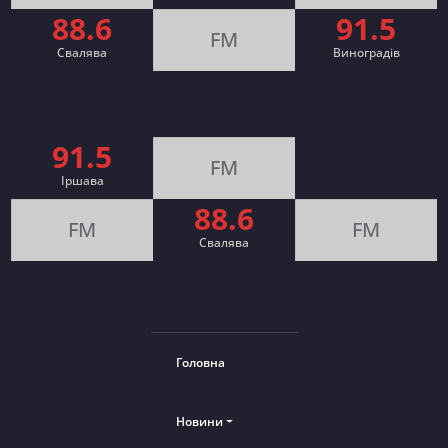
88.6
91.5
FM
Свалява
Виноградів
91.5
FM
Іршава
88.6
FM
FM
Cвалява
Головна
Новини