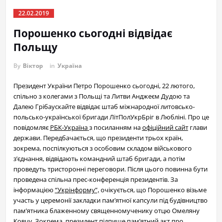
22.02.2019
Порошенко сьогодні відвідає
Польщу
By
Віктор
in
Україна
Президент України Петро Порошенко сьогодні, 22 лютого,
спільно з колегами з Польщі та Литви Анджеєм Дудою та
Далею Грібаускайте відвідає штаб міжнародної литовсько-
польсько-української бригади ЛітПолУкрБріг в Любліні. Про це
повідомляє
РБК-Україна
з посиланням на
офіційний сайт
глави
держави. Передбачається, що президенти трьох країн,
зокрема, поспілкуються з особовим складом військового
з’єднання, відвідають командний штаб бригади, а потім
проведуть тристоронні переговори. Після цього повинна бути
проведена спільна прес-конференція президентів. За
інформацією
“Укрінформу”,
очікується, що Порошенко візьме
участь у церемонії закладки пам’ятної капсули під будівництво
пам’ятника блаженному священномученику отцю Омеляну
Ковчу. Зокрема, президент підпише пам’ятний акт про