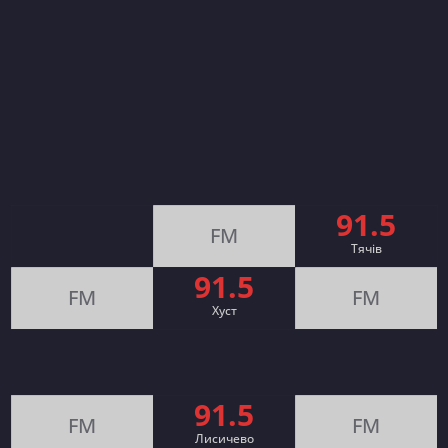
91.5
FM
Тячів
91.5
FM
FM
Хуст
91.5
FM
FM
Лисичево