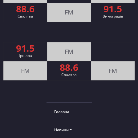
88.6
91.5
FM
Свалява
Виноградів
91.5
FM
Іршава
88.6
FM
FM
Cвалява
Головна
Новини