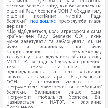
фактично зруйнована уся повоєнна
система безпеки світу, яка базувалася на
рішенні Ради безпеки ООН й об’єднаному
рішенні постійних членів Ради
безпеки”,
повідомляє
прес-служба глави
держави.
“Що відбувається, коли агресором є сама
країна-член Ради безпеки ООН, який
може заветувати та заблокувати, як це
було з рішенням, яке було
запропоновано по незалежному
трибуналу і розслідуванню збиття рейсу
МН17? Росія тоді заблокувала рішення,
тим самим визнавши свою
відповідальність за цей жахливий
злочин. Так само й зараз – Рада Безпеки
ООН у поточних умовах не є
інструментом забезпечення глобальної
безпеки. Залишився лише один
інструмент глобальної безпеки. Він
називається – НАТО”, – зазначив
Порошенко.