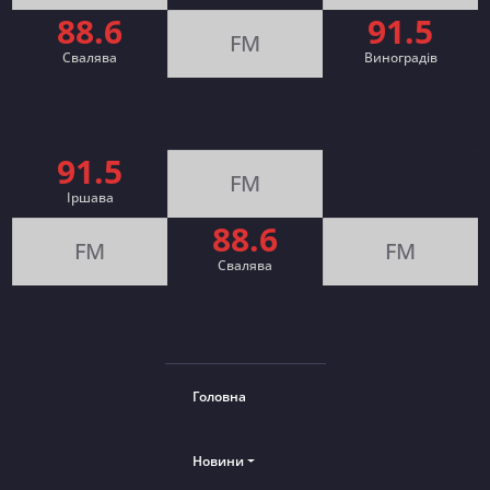
88.6
91.5
FM
Свалява
Виноградів
91.5
FM
Іршава
88.6
FM
FM
Cвалява
Головна
Новини