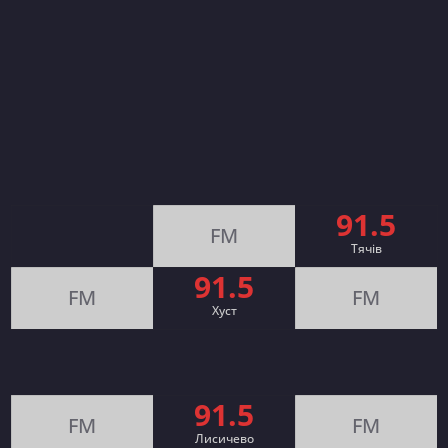
91.5
FM
Тячів
91.5
FM
FM
Хуст
91.5
FM
FM
Лисичево