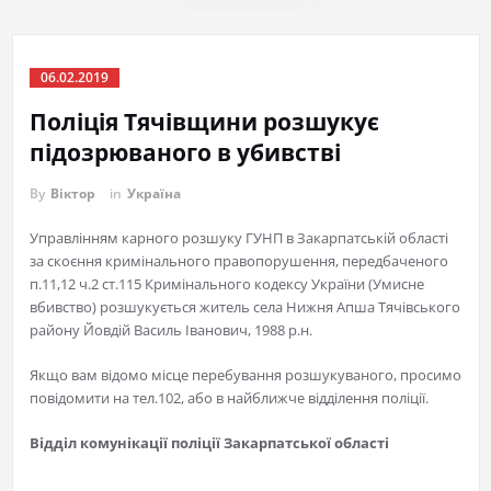
06.02.2019
Поліція Тячівщини розшукує
підозрюваного в убивстві
By
Віктор
in
Україна
Управлінням карного розшуку ГУНП в Закарпатській області
за скоєння кримінального правопорушення, передбаченого
п.11,12 ч.2 ст.115 Кримінального кодексу України (Умисне
вбивство) розшукується житель села Нижня Апша Тячівського
району Йовдій Василь Іванович, 1988 р.н.
Якщо вам відомо місце перебування розшукуваного, просимо
повідомити на тел.102, або в найближче відділення поліції.
Відділ комунікації поліції Закарпатської області