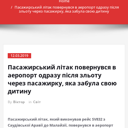
Home
Пасажирський літак повернувся в аеропорт одразу після
зльоту через пасажирку, яка забула свою дитину
12.03.2019
Пасажирський літак повернувся в
аеропорт одразу після зльоту
через пасажирку, яка забула свою
дитину
By
Віктор
in
Світ
Пасажирський літак, який виконував рейс SV832 з
Саудівської Аравії до Малайзії, повернувся в аеропорт