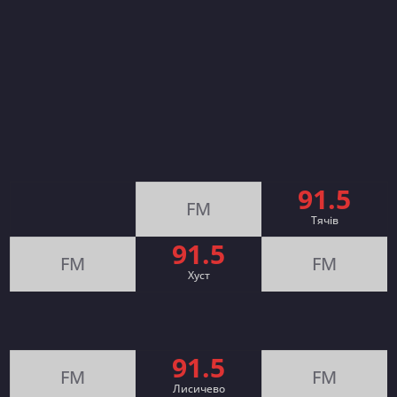
91.5
FM
Тячів
91.5
FM
FM
Хуст
91.5
FM
FM
Лисичево