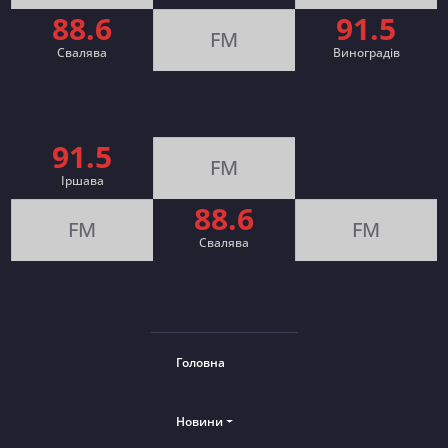
88.6
91.5
FM
Свалява
Виноградів
91.5
FM
Іршава
88.6
FM
FM
Cвалява
Головна
Новини