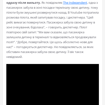
одразу після вильоту.
Як повідомляє
The Independent
, одна з
пасажирок забула в зоні посадки терміналу свою дитину, тому
пілоти були змушені розвернутися назад. В Youtube потрапила
розмова пілота, який запитував посадку, і диспетчера. “Цей
рейс вимагає повернутися. Пасажирка забула свою дитину в
зоні очікування, бідолаха”, – говорить диспетчер. Пілот
повторює свій запит: “Ми вам сказали, що пасажирка
залишила дитину в терміналі та відмовляється продовжувати
політ”. “Добре, повертайтеся. Це щось абсолютно нове для
нас!” – погоджується диспетчер. Не повідомляється, за яких
обставин пасажирка забула свою дитину. Її вік також
невідомий.