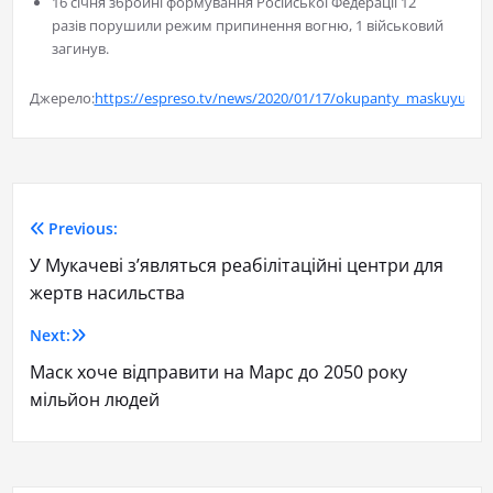
16 січня збройні формування Російської Федерації 12
разів порушили режим припинення вогню, 1 військовий
загинув.
Джерело:
https://espreso.tv/news/2020/01/17/okupanty_maskuyut_go
Previous:
У Мукачеві з’являться реабілітаційні центри для
жертв насильства
Next:
Маск хоче відправити на Марс до 2050 року
мільйон людей