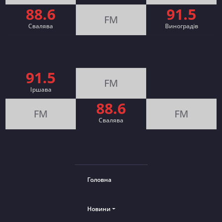
88.6
91.5
FM
Свалява
Виноградів
91.5
FM
Іршава
88.6
FM
FM
Cвалява
Головна
Новини