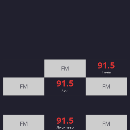
91.5
FM
Тячів
91.5
FM
FM
Хуст
91.5
FM
FM
Лисичево