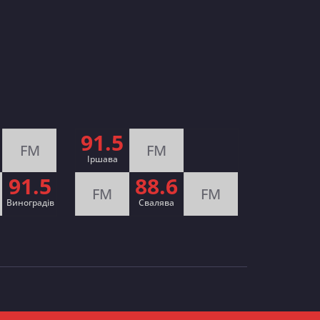
91.5
FM
FM
Іршава
91.5
88.6
FM
FM
Виноградів
Cвалява