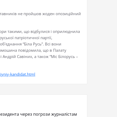
дставників не пройшов жоден опозиційний
ибори такими, що відбулися і оприлюднила
ської патріотичної партії,
об’єднання “Біла Русь”. Всі вони
 Єрмошина повідомила, що в Палату
 Андрій Савіних, а також “Міс Білорусь –
yniy-kandidat.html
резидента через погрози журналістам