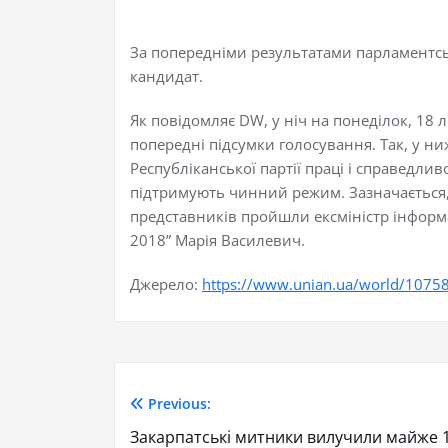
За попередніми результатами парламентсь
кандидат.
Як повідомляє DW, у ніч на понеділок, 18
попередні підсумки голосування. Так, у ни
Республіканської партії праці і справедлив
підтримують чинний режим. Зазначається, 
представників пройшли ексміністр інформац
2018” Марія Василевич.
Джерело:
https://www.unian.ua/world/10758
Previous:
Закарпатські митники вилучили майже 1