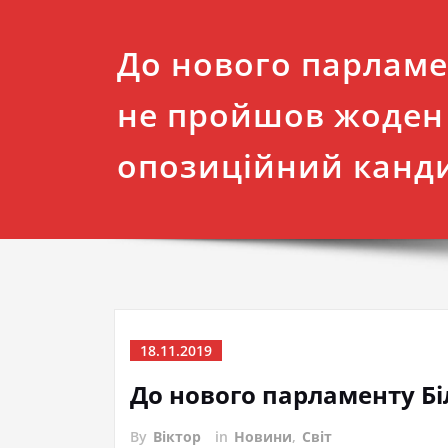
До нового парламе
не пройшов жоден
опозиційний канд
18.11.2019
До нового парламенту Б
By
Віктор
in
Новини
,
Світ