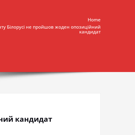
Home
ту Білорусі не пройшов жоден опозиційний
кандидат
йний кандидат