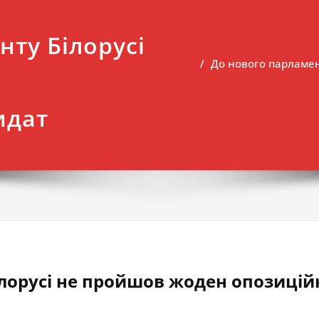
нту Білорусі
До нового парламен
идат
ілорусі не пройшов жоден опозиці