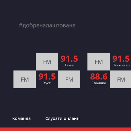
91.5
91.5
FM
FM
Тячів
Лисичево
91.5
88.6
FM
FM
FM
Хуст
Свалява
Команда
Слухати онлайн