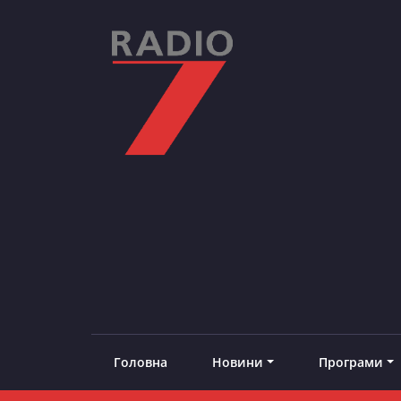
Skip
to
content
RADIO7
#добреналаштоване
Головна
Новини
Програми