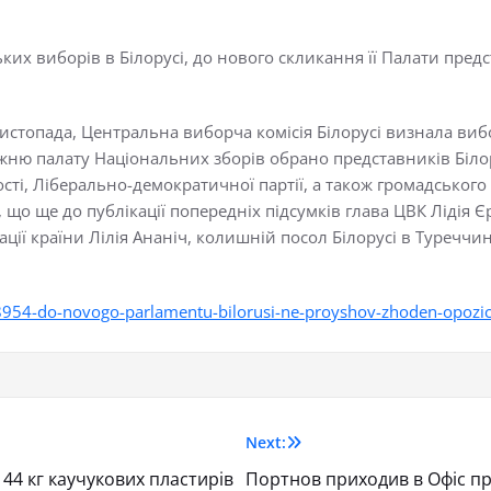
ких виборів в Білорусі, до нового скликання її Палати пре
 листопада, Центральна виборча комісія Білорусі визнала в
жню палату Національних зборів обрано представників Білору
ості, Ліберально-демократичної партії, а також громадського 
що ще до публікації попередніх підсумків глава ЦВК Лідія
ії країни Лілія Ананіч, колишній посол Білорусі в Туреччині
954-do-novogo-parlamentu-bilorusi-ne-proyshov-zhoden-opozici
Next:
44 кг каучукових пластирів
Портнов приходив в Офіс п